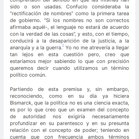
3 Añ
sido o son usadas. Confucio consideraba la
 Berosca y Jesús Vides
Con éxito se realizó el 
“rectificación de nombres” como la primera tarea
3 Años Ago
de gobierno. “Si los nombres no son correctos
docente que abusó sexualmente de niña de 13 años
afirmaba aquél-, el lenguaje no estará de acuerdo
con la verdad de las cosas”, y esto, con el tiempo,
conducirá a la desaparición de la justicia, a la
1
anarquía y a la guerra.
Yo no me atrevería a llegar
tan lejos en esta cuestión pero, creo que
estaríamos mejor sabiendo lo que con precisión
queremos decir cuando utilizamos un término
político común.
Partiendo de esta premisa y, sin embargo,
reconociendo, como en su día ya hiciera
Bismarck, que la política no es una ciencia exacta,
es por lo que creo que un examen del concepto
de autoridad nos exigiría necesariamente
profundizar en su parentesco y en su presunta
relación con el concepto de poder; teniendo en
cuenta que con frecuencia ambos términos