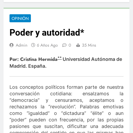
2 Años A
ilo Namén a sus 80 años
Elvia Milena Sanjua
2 Años Ago
OPINIÓN
para el combate de incendios en Colombia
Car
Poder y autoridad*
3 Añ
 Berosca y Jesús Vides
Con éxito se realizó el 
Admin
6 Años Ago
0
35 Mins
3 Años Ago
docente que abusó sexualmente de niña de 13 años
**
Por: Cristina Hermida
Universidad Autónoma de
Madrid. España.
ortalece su gobierno
El gabinete de Abelardo d
19 Horas Ago
 la Universidad en Agustín Codazzi
Alerta ama
Los conceptos políticos forman parte de nuestra
1 Año Ago
conversación cotidiana: ensalzamos la
os accidentes de tránsito en Colombia
El Icet
“democracia” y censuramos, aceptamos o
2 Años A
rechazamos la “revolución”. Palabras emotivas
ilo Namén a sus 80 años
Elvia Milena Sanjua
como “igualdad” o “dictadura” “élite” o aun
“poder” pueden con frecuencia, por las propias
2 Años Ago
pasiones que suscitan, dificultar una adecuada
para el combate de incendios en Colombia
Car
comprensión del sentido en que las mismas han