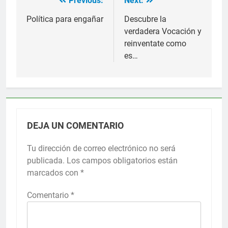
Previous:
Next:
Navegación
de
Política para engañar
Descubre la
verdadera Vocación y
entradas
reinventate como
es…
DEJA UN COMENTARIO
Tu dirección de correo electrónico no será
publicada.
Los campos obligatorios están
marcados con
*
Comentario
*