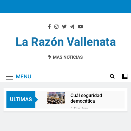
Skip
to
content
La Razón Vallenata
MÁS NOTICIAS
MENU
Cuál seguridad
ULTIMAS
democática
4 Días Ago
Ernesto Orozco arregló
las vías en Chiriquí
5 Días Ago