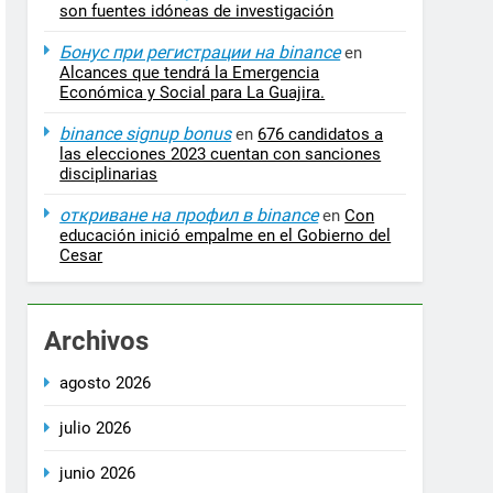
son fuentes idóneas de investigación
Бонус при регистрации на binance
en
Alcances que tendrá la Emergencia
Económica y Social para La Guajira.
binance signup bonus
en
676 candidatos a
las elecciones 2023 cuentan con sanciones
disciplinarias
откриване на профил в binance
en
Con
educación inició empalme en el Gobierno del
Cesar
Archivos
agosto 2026
julio 2026
junio 2026