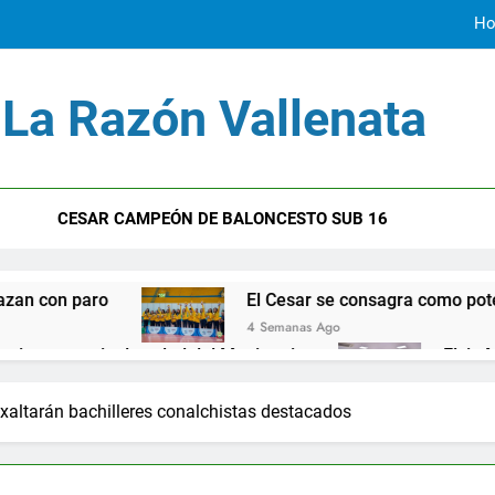
Ho
La Razón Vallenata
Erne
El Cesar
CESAR CAMPEÓN DE BALONCESTO SUB 16
Ho
El Cesar se consagra como potencia deportiva
4 Semanas Ago
lud del Magisterio
Elvia Milena instaló Mesa
1 Año Ago
en la Costa Caribe
Lluvia de irregularidades d
xaltarán bachilleres conalchistas destacados
2 Años Ago
Jorge Noguera un personaje siniestro en el 
2 Años Ago