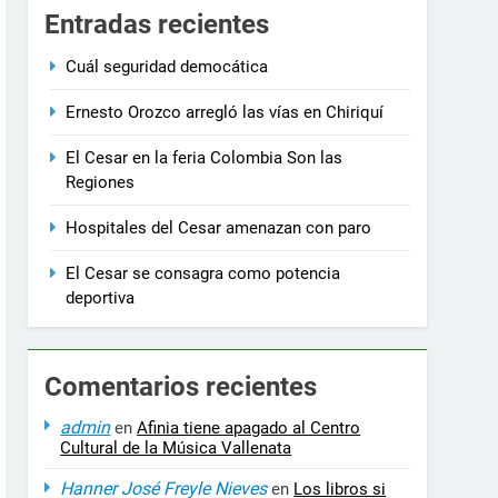
3 Años Ago
Entradas recientes
ción, Deporte y Cultura
No se eliminarán recu
3 Años Ago
Cuál seguridad democática
Ernesto Orozco arregló las vías en Chiriquí
El Cesar en la feria Colombia Son las
Regiones
Hospitales del Cesar amenazan con paro
El Cesar se consagra como potencia
deportiva
Comentarios recientes
admin
en
Afinia tiene apagado al Centro
Cultural de la Música Vallenata
Hanner José Freyle Nieves
en
Los libros si