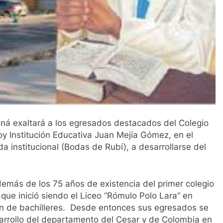
3 Años Ago
Gustavo Petro anuncia la salida de los ministros de Educa
3 Años Ago
uaná exaltará a los egresados destacados del Colegio
oy Institución Educativa Juan Mejía Gómez, en el
a institucional (Bodas de Rubí), a desarrollarse del
más de los 75 años de existencia del primer colegio
que inició siendo el Liceo “Rómulo Polo Lara” en
ión de bachilleres. Desde entonces sus egresados se
sarrollo del departamento del Cesar y de Colombia en