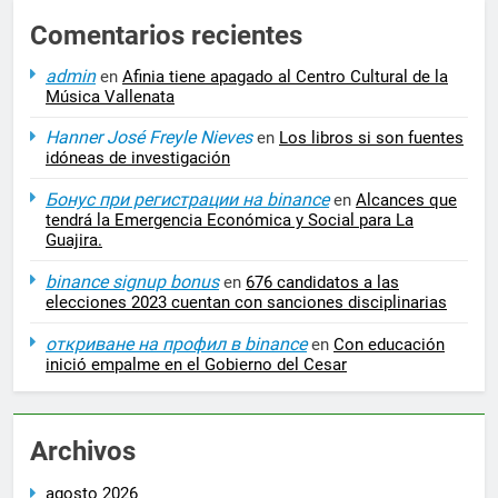
Comentarios recientes
admin
en
Afinia tiene apagado al Centro Cultural de la
Música Vallenata
Hanner José Freyle Nieves
en
Los libros si son fuentes
idóneas de investigación
Бонус при регистрации на binance
en
Alcances que
tendrá la Emergencia Económica y Social para La
Guajira.
binance signup bonus
en
676 candidatos a las
elecciones 2023 cuentan con sanciones disciplinarias
откриване на профил в binance
en
Con educación
inició empalme en el Gobierno del Cesar
Archivos
agosto 2026