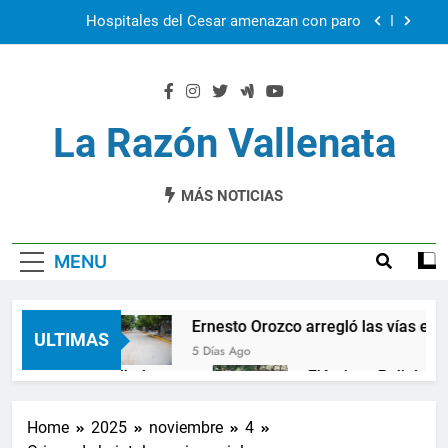
Skip
to
Cuál seguridad democática
content
Ernesto Orozco arregló las vías en Chiriquí
El Cesar en la feria Colombia Son las Regiones
La Razón Vallenata
Hospitales del Cesar amenazan con paro
MÁS NOTICIAS
MENU
ática
Ernesto Orozco arregló las vías en Chiriq
ULTIMAS
5 Días Ago
ndaval en Valledupar
Ejército y Policía se un
1 Año Ago
0 nuevos cupos de crédito
La Patillalera, una
Home
2025
noviembre
4