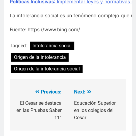
Políticas Inclusivas
: Implementar leyes y normativas q
La intolerancia social es un fenómeno complejo que r
Fuente: https://www.bing.com/
Tagged:
Intolerancia social
Origen de la intolerancia
Origen de la intolerancia social
Previous:
Next:
Navegación
de
El Cesar se destaca
Educación Superior
en las Pruebas Saber
en los colegios del
entradas
11°
Cesar