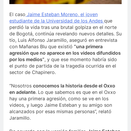
3
de Berosca y Jesús Vides
Con éxito se realizó 
El caso
Jaime Esteban Moreno, el joven
3 Años Ago
estudiante de la Universidad de los Andes
que
ó docente que abusó sexualmente de niña de 13 años
perdió la vida tras una brutal golpiza en el norte
de Bogotá, continúa revelando nuevos detalles. Su
tío, Luis Alfonso Jaramillo, aseguró en entrevista
con Mañanas Blu que existió
“una primera
agresión que no aparece en los videos difundidos
por los medios”
, y que ese momento habría sido
el punto de partida de la tragedia ocurrida en el
sector de Chapinero.
“Nosotros
conocemos la historia desde el Oxxo
en adelante
. Lo que sabemos es que en el Oxxo
hay una primera agresión, como se ve en los
videos, y luego Jaime Esteban y su amigo son
alcanzados por esas mismas personas”, relató
Jaramillo.