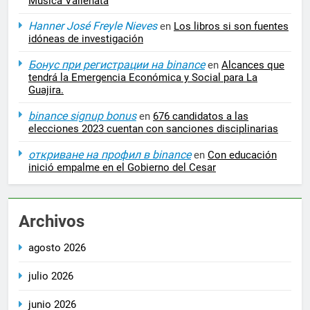
Música Vallenata
Hanner José Freyle Nieves
en
Los libros si son fuentes
idóneas de investigación
Бонус при регистрации на binance
en
Alcances que
tendrá la Emergencia Económica y Social para La
Guajira.
binance signup bonus
en
676 candidatos a las
elecciones 2023 cuentan con sanciones disciplinarias
откриване на профил в binance
en
Con educación
inició empalme en el Gobierno del Cesar
Archivos
agosto 2026
julio 2026
junio 2026