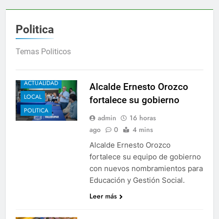
3 Años Ago
a y Jesús Vides
Con éxito se realizó el Festiva
Politica
3 Años Ago
 que abusó sexualmente de niña de 13 años
N
Temas Politicos
3 
ACTUALIDAD
Alcalde Ernesto Orozco
LOCAL
fortalece su gobierno
POLITICA
admin
16 horas
ago
0
4 mins
Alcalde Ernesto Orozco
fortalece su equipo de gobierno
con nuevos nombramientos para
Educación y Gestión Social.
Leer más