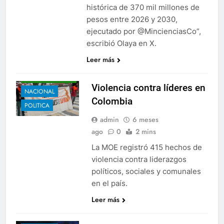
histórica de 370 mil millones de
pesos entre 2026 y 2030,
ejecutado por @MincienciasCo”,
escribió Olaya en X.
CRÓNICA
Leer más
DENUNCIA
PÚBLICA
Violencia contra líderes en
NACIONAL
Colombia
POLITICA
admin
6 meses
ago
0
2 mins
La MOE registró 415 hechos de
violencia contra liderazgos
políticos, sociales y comunales
en el país.
Leer más
EDUCACIÓN