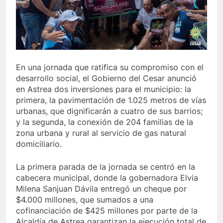
Ago
lora” lo último de Berosca y Jesús Vides
Con é
Ago
3 Años
aduría destituyó docente que abusó sexualmente de niña de 1
Ago
En una jornada que ratifica su compromiso con el
desarrollo social, el Gobierno del Cesar anunció
en Astrea dos inversiones para el municipio: la
primera, la pavimentación de 1.025 metros de vías
urbanas, que dignificarán a cuatro de sus barrios;
y la segunda, la conexión de 204 familias de la
zona urbana y rural al servicio de gas natural
domiciliario.
La primera parada de la jornada se centró en la
cabecera municipal, donde la gobernadora Elvia
Milena Sanjuan Dávila entregó un cheque por
$4.000 millones, que sumados a una
cofinanciación de $425 millones por parte de la
Alcaldía de Astrea garantizan la ejecución total de