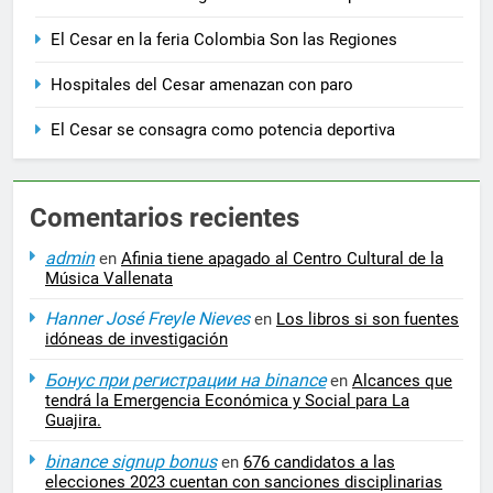
El Cesar en la feria Colombia Son las Regiones
Hospitales del Cesar amenazan con paro
El Cesar se consagra como potencia deportiva
Comentarios recientes
admin
en
Afinia tiene apagado al Centro Cultural de la
Música Vallenata
Hanner José Freyle Nieves
en
Los libros si son fuentes
idóneas de investigación
Бонус при регистрации на binance
en
Alcances que
tendrá la Emergencia Económica y Social para La
Guajira.
binance signup bonus
en
676 candidatos a las
elecciones 2023 cuentan con sanciones disciplinarias