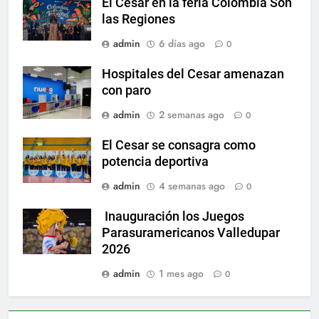
El Cesar en la feria Colombia Son
las Regiones
admin
6 días ago
0
Hospitales del Cesar amenazan
con paro
admin
2 semanas ago
0
El Cesar se consagra como
potencia deportiva
admin
4 semanas ago
0
Inauguración los Juegos
Parasuramericanos Valledupar
2026
admin
1 mes ago
0