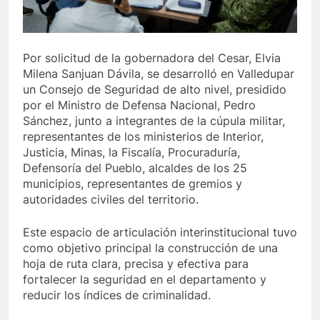
 último de Berosca y Jesús Vides
Con éxito se r
3 Años Ago
Por solicitud de la gobernadora del Cesar, Elvia
estituyó docente que abusó sexualmente de niña de 13 años
Milena Sanjuan Dávila, se desarrolló en Valledupar
un Consejo de Seguridad de alto nivel, presidido
por el Ministro de Defensa Nacional, Pedro
Sánchez, junto a integrantes de la cúpula militar,
representantes de los ministerios de Interior,
Justicia, Minas, la Fiscalía, Procuraduría,
Defensoría del Pueblo, alcaldes de los 25
municipios, representantes de gremios y
autoridades civiles del territorio.
Este espacio de articulación interinstitucional tuvo
como objetivo principal la construcción de una
hoja de ruta clara, precisa y efectiva para
fortalecer la seguridad en el departamento y
reducir los índices de criminalidad.