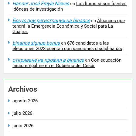
Hanner José Freyle Nieves
en
Los libros si son fuentes
idóneas de investigación
Бонус при регистрации на binance
en
Alcances que
tendrá la Emergencia Económica y Social para La
Guajira.
binance signup bonus
en
676 candidatos a las
elecciones 2023 cuentan con sanciones disciplinarias
откриване на профил в binance
en
Con educación
inició empalme en el Gobierno del Cesar
Archivos
agosto 2026
julio 2026
junio 2026