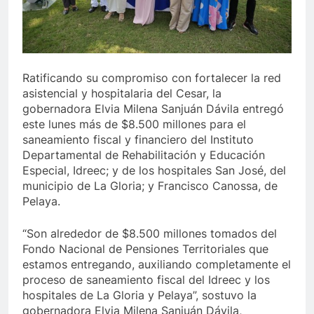
lo último de Berosca y Jesús Vides
Con éxito s
3 Años Ago
 destituyó docente que abusó sexualmente de niña de 13 años
Ratificando su compromiso con fortalecer la red
asistencial y hospitalaria del Cesar, la
gobernadora Elvia Milena Sanjuán Dávila entregó
este lunes más de $8.500 millones para el
saneamiento fiscal y financiero del Instituto
Departamental de Rehabilitación y Educación
Especial, Idreec; y de los hospitales San José, del
municipio de La Gloria; y Francisco Canossa, de
Pelaya.
“Son alrededor de $8.500 millones tomados del
Fondo Nacional de Pensiones Territoriales que
estamos entregando, auxiliando completamente el
proceso de saneamiento fiscal del Idreec y los
hospitales de La Gloria y Pelaya”, sostuvo la
gobernadora Elvia Milena Sanjuán Dávila,