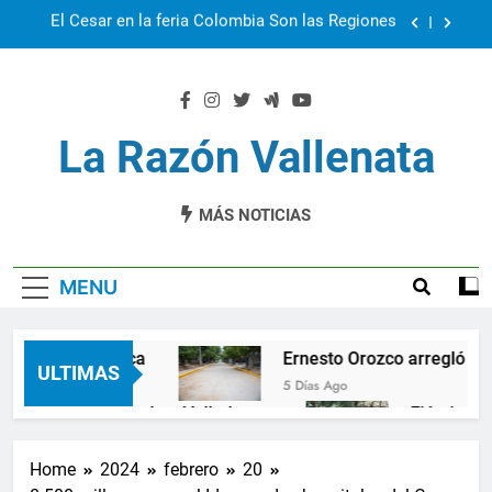
Skip
Hospitales del Cesar amenazan con paro
to
content
Cuál seguridad democática
Ernesto Orozco arregló las vías en Chiriquí
La Razón Vallenata
El Cesar en la feria Colombia Son las Regiones
MÁS NOTICIAS
Hospitales del Cesar amenazan con paro
MENU
dad democática
Ernesto Orozco arregló las vías
ULTIMAS
5 Días Ago
lla por vendaval en Valledupar
Ejército y Pol
1 Año Ago
rece 10.000 nuevos cupos de crédito
La Patilla
Home
2024
febrero
20