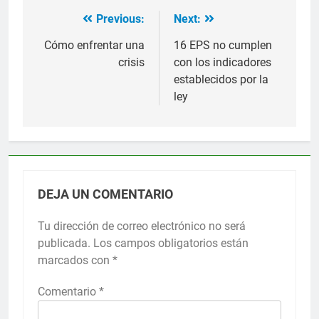
Previous:
Next:
Navegación
de
Cómo enfrentar una
16 EPS no cumplen
crisis
con los indicadores
entradas
establecidos por la
ley
DEJA UN COMENTARIO
Tu dirección de correo electrónico no será
publicada.
Los campos obligatorios están
marcados con
*
Comentario
*