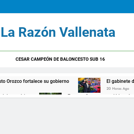
La Razón Vallenata
CESAR CAMPEÓN DE BALONCESTO SUB 16
sto Orozco fortalece su gobierno
El gabinete d
20 Horas Ago
ad democática
Ernesto Orozco arregló las vías
6 Días Ago
a feria Colombia Son las Regiones
Hospitales
2 Semanas Ag
consagra como potencia deportiva