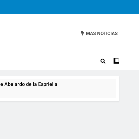
MÁS NOTICIAS
e Abelardo de la Espriella
 en Chiriquí
 del Cesar amenazan con paro
o