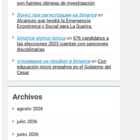
son fuentes idóneas de investigación
Бонус при регистрации на binance
en
Alcances que tendrá la Emergencia
Económica y Social para La Guajira.
binance signup bonus
en
676 candidatos a
las elecciones 2023 cuentan con sanciones
disciplinarias
откриване на профил в binance
en
Con
educación inició empalme en el Gobierno del
Cesar
Archivos
agosto 2026
julio 2026
junio 2026