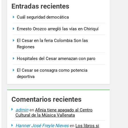
3 Años Ago
Entradas recientes
ia la salida de los ministros de Educación, Deporte y Cultura
Cuál seguridad democática
Ernesto Orozco arregló las vías en Chiriquí
El Cesar en la feria Colombia Son las
Regiones
Hospitales del Cesar amenazan con paro
El Cesar se consagra como potencia
deportiva
Comentarios recientes
admin
en
Afinia tiene apagado al Centro
Cultural de la Música Vallenata
Hanner José Freyle Nieves
en
Los libros si