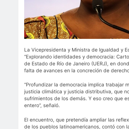
3 Años Ago
 mejorar la movilidad de Valledupar
Leandro D
3 Años Ago
La Vicepresidenta y Ministra de Igualdad y E
“Explorando identidades y democracia: Cartog
de Estado de Río de Janeiro (UERJ), en dond
falta de avances en la concreción de derecho
“Profundizar la democracia implica trabajar m
justicia climática y justicia distributiva, que
sufrimientos de los demás. Y eso creo que es
entero”, señaló.
El encuentro, que pretendía ampliar las reflex
de los pueblos latinoamericanos, contó con la