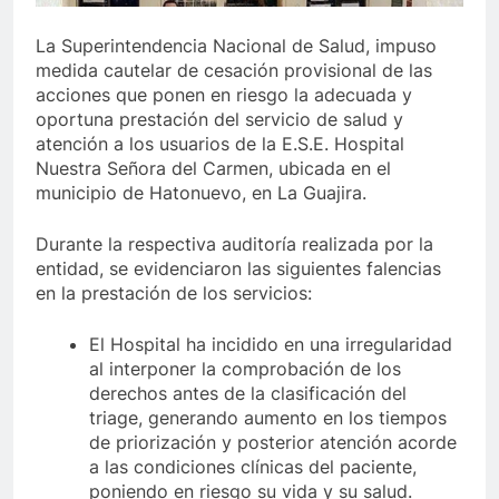
timo de Berosca y Jesús Vides
Con éxito se real
La Superintendencia Nacional de Salud, impuso
3 Años Ago
medida cautelar de cesación provisional de las
ituyó docente que abusó sexualmente de niña de 13 años
acciones que ponen en riesgo la adecuada y
oportuna prestación del servicio de salud y
atención a los usuarios de la E.S.E. Hospital
Nuestra Señora del Carmen, ubicada en el
municipio de Hatonuevo, en La Guajira.
Durante la respectiva auditoría realizada por la
entidad, se evidenciaron las siguientes falencias
en la prestación de los servicios:
El Hospital ha incidido en una irregularidad
al interponer la comprobación de los
derechos antes de la clasificación del
triage, generando aumento en los tiempos
de priorización y posterior atención acorde
a las condiciones clínicas del paciente,
poniendo en riesgo su vida y su salud.