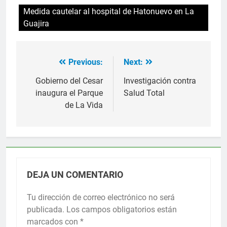
Medida cautelar al hospital de Hatonuevo en La
Guajira
Previous:
Next:
Navegación
de
Gobierno del Cesar
Investigación contra
inaugura el Parque
Salud Total
entradas
de La Vida
DEJA UN COMENTARIO
Tu dirección de correo electrónico no será
publicada.
Los campos obligatorios están
marcados con
*