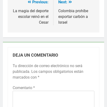
Previous:
Next:
Navegación
de
La magia del deporte
Colombia prohíbe
escolar reinó en el
exportar carbón a
entradas
Cesar
Israel
DEJA UN COMENTARIO
Tu dirección de correo electrónico no será
publicada.
Los campos obligatorios están
marcados con
*
Comentario
*