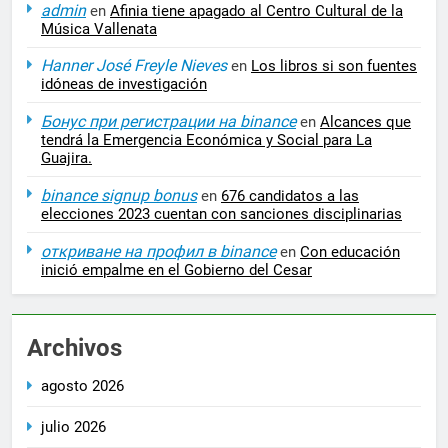
admin
en
Afinia tiene apagado al Centro Cultural de la
Música Vallenata
Hanner José Freyle Nieves
en
Los libros si son fuentes
idóneas de investigación
Бонус при регистрации на binance
en
Alcances que
tendrá la Emergencia Económica y Social para La
Guajira.
binance signup bonus
en
676 candidatos a las
elecciones 2023 cuentan con sanciones disciplinarias
откриване на профил в binance
en
Con educación
inició empalme en el Gobierno del Cesar
Archivos
agosto 2026
julio 2026