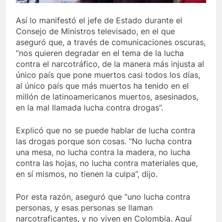
” lo último de Berosca y Jesús Vides
Con éxito 
Así lo manifestó el jefe de Estado durante el
3 Años Ago
Consejo de Ministros televisado, en el que
ía destituyó docente que abusó sexualmente de niña de 13 añ
aseguró que, a través de comunicaciones oscuras,
“nos quieren degradar en el tema de la lucha
contra el narcotráfico, de la manera más injusta al
único país que pone muertos casi todos los días,
al único país que más muertos ha tenido en el
millón de latinoamericanos muertos, asesinados,
en la mal llamada lucha contra drogas”.
Explicó que no se puede hablar de lucha contra
las drogas porque son cosas. “No lucha contra
una mesa, no lucha contra la madera, no lucha
contra las hojas, no lucha contra materiales que,
en sí mismos, no tienen la culpa”, dijo.
Por esta razón, aseguró que “uno lucha contra
personas, y esas personas se llaman
narcotraficantes, y no viven en Colombia. Aquí