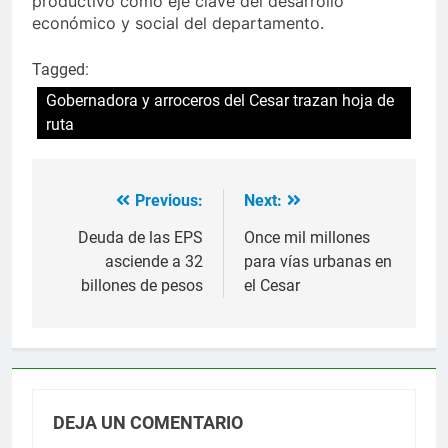
productivo como eje clave del desarrollo
económico y social del departamento.
Tagged:
Gobernadora y arroceros del Cesar trazan hoja de
ruta
Previous:
Next:
Navegación
de
Deuda de las EPS
Once mil millones
asciende a 32
para vías urbanas en
entradas
billones de pesos
el Cesar
DEJA UN COMENTARIO