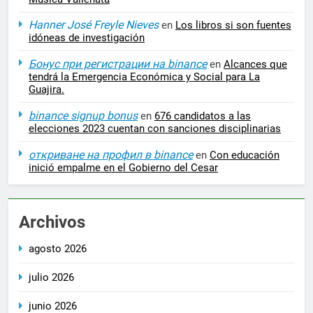
Hanner José Freyle Nieves
en
Los libros si son fuentes
idóneas de investigación
Бонус при регистрации на binance
en
Alcances que
tendrá la Emergencia Económica y Social para La
Guajira.
binance signup bonus
en
676 candidatos a las
elecciones 2023 cuentan con sanciones disciplinarias
откриване на профил в binance
en
Con educación
inició empalme en el Gobierno del Cesar
Archivos
agosto 2026
julio 2026
junio 2026