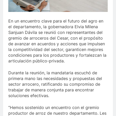
3 Años Ago
y Jesús Vides
Con éxito se realizó el Festival 
3 Años Ago
En un encuentro clave para el futuro del agro en
ue abusó sexualmente de niña de 13 años
Nue
el departamento, la gobernadora Elvia Milena
3 Añ
Sanjuan Dávila se reunió con representantes del
gremio de arroceros del Cesar, con el propósito
de avanzar en acuerdos y acciones que impulsen
la competitividad del sector, garanticen mejores
condiciones para los productores y fortalezcan la
articulación público-privada.
Durante la reunión, la mandataria escuchó de
primera mano las necesidades y propuestas del
sector arrocero, ratificando su compromiso de
trabajar de manera conjunta para encontrar
soluciones efectivas.
“Hemos sostenido un encuentro con el gremio
productor de arroz de nuestro departamento. Les