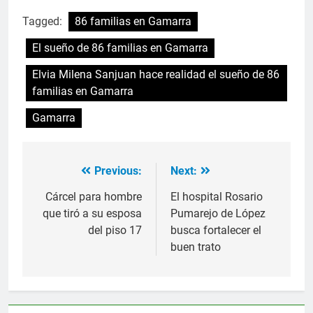
Tagged:
86 familias en Gamarra
El sueño de 86 familias en Gamarra
Elvia Milena Sanjuan hace realidad el sueño de 86
familias en Gamarra
Gamarra
Previous:
Next:
Navegación
de
Cárcel para hombre
El hospital Rosario
que tiró a su esposa
Pumarejo de López
entradas
del piso 17
busca fortalecer el
buen trato