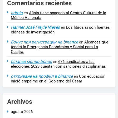
Comentarios recientes
admin
en
Afinia tiene apagado al Centro Cultural de la
Música Vallenata
Hanner José Freyle Nieves
en
Los libros si son fuentes
idóneas de investigación
Бонус при регистрации на binance
en
Alcances que
tendrá la Emergencia Económica y Social para La
Guajira.
binance signup bonus
en
676 candidatos a las
elecciones 2023 cuentan con sanciones disciplinarias
откриване на профил в binance
en
Con educación
inició empalme en el Gobierno del Cesar
Archivos
agosto 2026