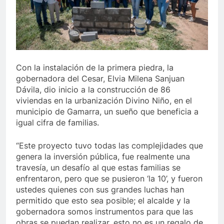
ltimo de Berosca y Jesús Vides
Con éxito se rea
3 Años Ago
tituyó docente que abusó sexualmente de niña de 13 años
Con la instalación de la primera piedra, la
gobernadora del Cesar, Elvia Milena Sanjuan
Dávila, dio inicio a la construcción de 86
viviendas en la urbanización Divino Niño, en el
municipio de Gamarra, un sueño que beneficia a
igual cifra de familias.
“Este proyecto tuvo todas las complejidades que
genera la inversión pública, fue realmente una
travesía, un desafío al que estas familias se
enfrentaron, pero que se pusieron ‘la 10’, y fueron
ustedes quienes con sus grandes luchas han
permitido que esto sea posible; el alcalde y la
gobernadora somos instrumentos para que las
obras se puedan realizar, esto no es un regalo de