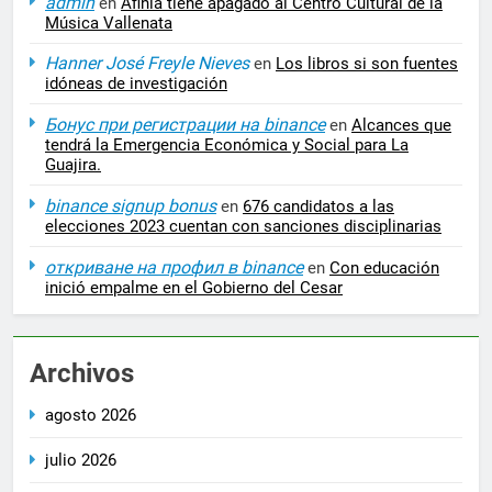
admin
en
Afinia tiene apagado al Centro Cultural de la
Música Vallenata
Hanner José Freyle Nieves
en
Los libros si son fuentes
idóneas de investigación
Бонус при регистрации на binance
en
Alcances que
tendrá la Emergencia Económica y Social para La
Guajira.
binance signup bonus
en
676 candidatos a las
elecciones 2023 cuentan con sanciones disciplinarias
откриване на профил в binance
en
Con educación
inició empalme en el Gobierno del Cesar
Archivos
agosto 2026
julio 2026