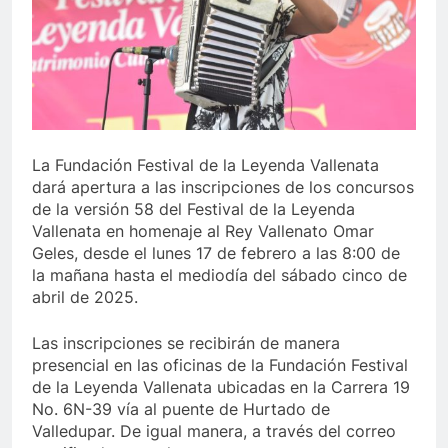
lo último de Berosca y Jesús Vides
Con éxito s
3 Años Ago
 destituyó docente que abusó sexualmente de niña de 13 año
La Fundación Festival de la Leyenda Vallenata
dará apertura a las inscripciones de los concursos
de la versión 58 del Festival de la Leyenda
Vallenata en homenaje al Rey Vallenato Omar
Geles, desde el lunes 17 de febrero a las 8:00 de
la mañana hasta el mediodía del sábado cinco de
abril de 2025.
Las inscripciones se recibirán de manera
presencial en las oficinas de la Fundación Festival
de la Leyenda Vallenata ubicadas en la Carrera 19
No. 6N-39 vía al puente de Hurtado de
Valledupar. De igual manera, a través del correo