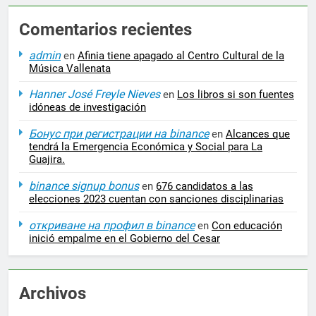
Comentarios recientes
admin
en
Afinia tiene apagado al Centro Cultural de la
Música Vallenata
Hanner José Freyle Nieves
en
Los libros si son fuentes
idóneas de investigación
Бонус при регистрации на binance
en
Alcances que
tendrá la Emergencia Económica y Social para La
Guajira.
binance signup bonus
en
676 candidatos a las
elecciones 2023 cuentan con sanciones disciplinarias
откриване на профил в binance
en
Con educación
inició empalme en el Gobierno del Cesar
Archivos