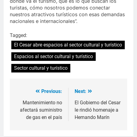
donde va el turismo, qué es lo que buscan los
turistas, cómo nosotros podemos conectar
nuestros atractivos turísticos con esas demandas
nacionales e internacionales”.
Tagged:
El Cesar abre espacios al sector cultural y turístico
Espacios al sector cultural y turístico
Sector cultural y turístico
Previous:
Next:
Navegación
de
Mantenimiento no
El Gobierno del Cesar
afectará suministro
le rindió homenaje a
entradas
de gas en el país
Hernando Marín