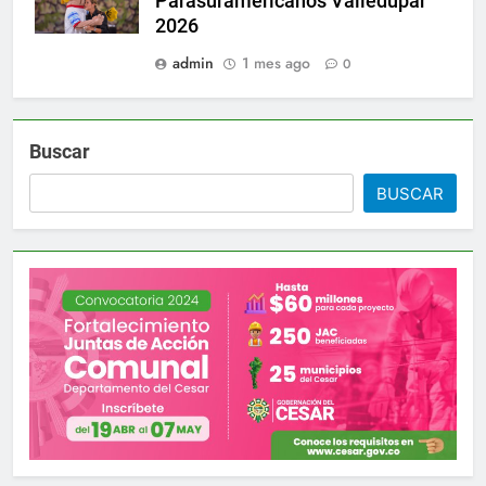
Parasuramericanos Valledupar
2026
admin
1 mes ago
0
Buscar
BUSCAR