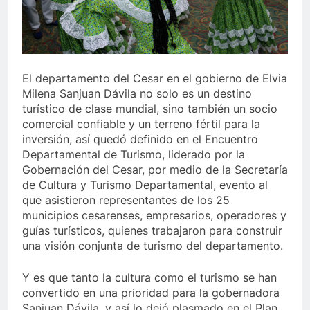
” lo último de Berosca y Jesús Vides
Con éxito 
3 Años Ago
ía destituyó docente que abusó sexualmente de niña de 13 añ
El departamento del Cesar en el gobierno de Elvia
Milena Sanjuan Dávila no solo es un destino
turístico de clase mundial, sino también un socio
comercial confiable y un terreno fértil para la
inversión, así quedó definido en el Encuentro
Departamental de Turismo, liderado por la
Gobernación del Cesar, por medio de la Secretaría
de Cultura y Turismo Departamental, evento al
que asistieron representantes de los 25
municipios cesarenses, empresarios, operadores y
guías turísticos, quienes trabajaron para construir
una visión conjunta de turismo del departamento.
Y es que tanto la cultura como el turismo se han
convertido en una prioridad para la gobernadora
Sanjuan Dávila, y así lo dejó plasmado en el Plan