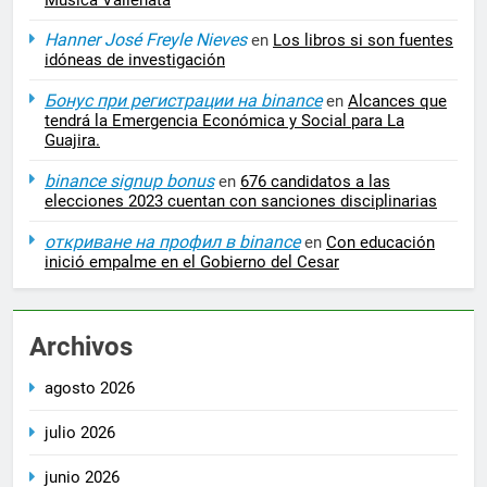
Música Vallenata
Hanner José Freyle Nieves
en
Los libros si son fuentes
idóneas de investigación
Бонус при регистрации на binance
en
Alcances que
tendrá la Emergencia Económica y Social para La
Guajira.
binance signup bonus
en
676 candidatos a las
elecciones 2023 cuentan con sanciones disciplinarias
откриване на профил в binance
en
Con educación
inició empalme en el Gobierno del Cesar
Archivos
agosto 2026
julio 2026
junio 2026