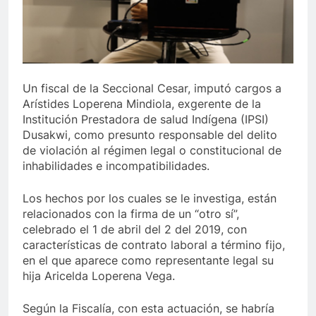
lo último de Berosca y Jesús Vides
Con éxito se
3 Años Ago
 destituyó docente que abusó sexualmente de niña de 13 años
Un fiscal de la Seccional Cesar, imputó cargos a
Arístides Loperena Mindiola, exgerente de la
Institución Prestadora de salud Indígena (IPSI)
Dusakwi, como presunto responsable del delito
de violación al régimen legal o constitucional de
inhabilidades e incompatibilidades.
Los hechos por los cuales se le investiga, están
relacionados con la firma de un “otro sí”,
celebrado el 1 de abril del 2 del 2019, con
características de contrato laboral a término fijo,
en el que aparece como representante legal su
hija Aricelda Loperena Vega.
Según la Fiscalía, con esta actuación, se habría