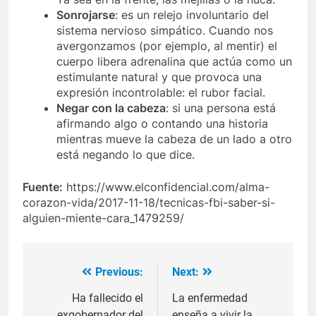
Sonrojarse
: es un relejo involuntario del
sistema nervioso simpático. Cuando nos
avergonzamos (por ejemplo, al mentir) el
cuerpo libera adrenalina que actúa como un
estimulante natural y que provoca una
expresión incontrolable: el rubor facial.
Negar con la cabeza
: si una persona está
afirmando algo o contando una historia
mientras mueve la cabeza de un lado a otro
está negando lo que dice.
Fuente:
https://www.elconfidencial.com/alma-
corazon-vida/2017-11-18/tecnicas-fbi-saber-si-
alguien-miente-cara_1479259/
Previous:
Next:
Navegación
de
Ha fallecido el
La enfermedad
exgobernador del
enseña a vivir la