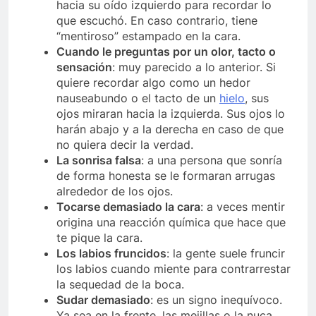
hacia su oído izquierdo para recordar lo
que escuchó. En caso contrario, tiene
“mentiroso” estampado en la cara.
Cuando le preguntas por un olor, tacto o
sensación
: muy parecido a lo anterior. Si
quiere recordar algo como un hedor
nauseabundo o el tacto de un
hielo
, sus
ojos miraran hacia la izquierda. Sus ojos lo
harán abajo y a la derecha en caso de que
no quiera decir la verdad.
La sonrisa falsa
: a una persona que sonría
de forma honesta se le formaran arrugas
alrededor de los ojos.
Tocarse demasiado la cara
: a veces mentir
origina una reacción química que hace que
te pique la cara.
Los labios fruncidos
: la gente suele fruncir
los labios cuando miente para contrarrestar
la sequedad de la boca.
Sudar demasiado
: es un signo inequívoco.
Ya sea en la frente, las mejillas o la nuca.