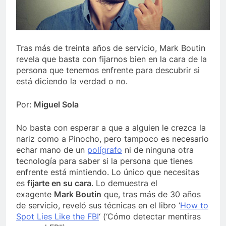
último de Berosca y Jesús Vides
Con éxito se re
3 Años Ago
stituyó docente que abusó sexualmente de niña de 13 años
Tras más de treinta años de servicio, Mark Boutin
revela que basta con fijarnos bien en la cara de la
persona que tenemos enfrente para descubrir si
está diciendo la verdad o no.
Por:
Miguel Sola
No basta con esperar a que a alguien le crezca la
nariz como a Pinocho, pero tampoco es necesario
echar mano de un
polígrafo
ni de ninguna otra
tecnología para saber si la persona que tienes
enfrente está mintiendo. Lo único que necesitas
es
fijarte en su cara
. Lo demuestra el
exagente
Mark Boutin
que, tras más de 30 años
de servicio, reveló sus técnicas en el libro ‘
How to
Spot Lies Like the FBI
‘ (‘Cómo detectar mentiras