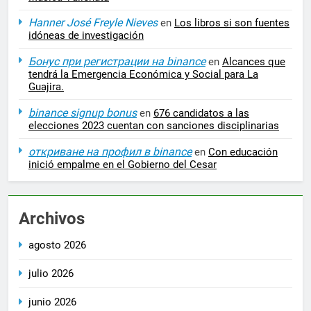
Hanner José Freyle Nieves
en
Los libros si son fuentes
idóneas de investigación
Бонус при регистрации на binance
en
Alcances que
tendrá la Emergencia Económica y Social para La
Guajira.
binance signup bonus
en
676 candidatos a las
elecciones 2023 cuentan con sanciones disciplinarias
откриване на профил в binance
en
Con educación
inició empalme en el Gobierno del Cesar
Archivos
agosto 2026
julio 2026
junio 2026