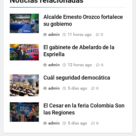
Noticias relacionadas
Alcalde Ernesto Orozco fortalece
su gobierno
admin
11 horas ago
0
El gabinete de Abelardo de la
Espriella
admin
12 horas ago
0
Cuál seguridad democática
admin
5 días ago
0
El Cesar en la feria Colombia Son
las Regiones
admin
5 días ago
0