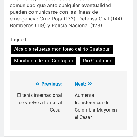
comunidad que ante cualquier eventualidad
pueden comunicarse con las líneas de
emergencia: Cruz Roja (132), Defensa Civil (144),
Bomberos (119) y Policía Nacional (123).
Tagged:
Alcaldía refuerza monitoreo del río Guatapurí
Monitoreo del río Guatapurí
Río Guatapurí
Previous:
Next:
Navegación
de
El tenis internacional
Aumenta
se vuelve a tomar al
transferencia de
entradas
Cesar
Colombia Mayor en
el Cesar