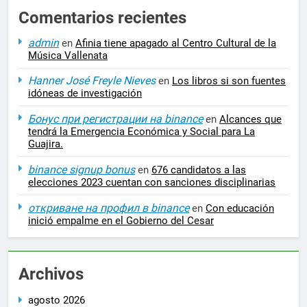
Comentarios recientes
admin
en
Afinia tiene apagado al Centro Cultural de la
Música Vallenata
Hanner José Freyle Nieves
en
Los libros si son fuentes
idóneas de investigación
Бонус при регистрации на binance
en
Alcances que
tendrá la Emergencia Económica y Social para La
Guajira.
binance signup bonus
en
676 candidatos a las
elecciones 2023 cuentan con sanciones disciplinarias
откриване на профил в binance
en
Con educación
inició empalme en el Gobierno del Cesar
Archivos
agosto 2026