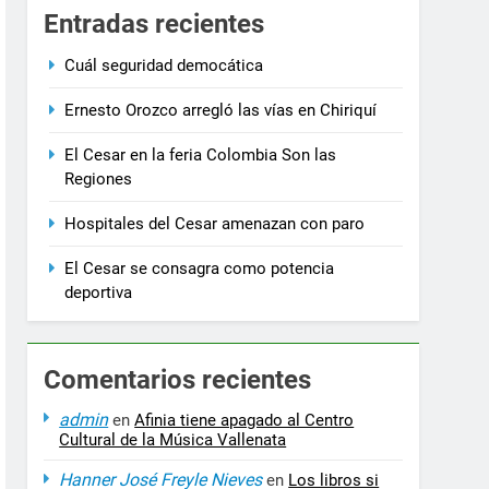
3 Años Ago
Entradas recientes
ra
No se eliminarán recursos que aseguren la 
3 Años Ago
Cuál seguridad democática
Ernesto Orozco arregló las vías en Chiriquí
El Cesar en la feria Colombia Son las
Regiones
Hospitales del Cesar amenazan con paro
El Cesar se consagra como potencia
deportiva
Comentarios recientes
admin
en
Afinia tiene apagado al Centro
Cultural de la Música Vallenata
Hanner José Freyle Nieves
en
Los libros si