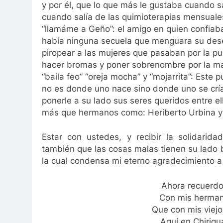
y por él, que lo que más le gustaba cuando sa
cuando salía de las quimioterapias mensuales
“llamáme a Geño”: el amigo en quien confiab
había ninguna secuela que menguara su dese
piropear a las mujeres que pasaban por la pu
hacer bromas y poner sobrenombre por la maña
“baila feo” “oreja mocha” y “mojarrita”: Este
no es donde uno nace sino donde uno se cría 
ponerle a su lado sus seres queridos entre e
más que hermanos como: Heriberto Urbina y 
Estar con ustedes, y recibir la solidari
también que las cosas malas tienen su lado 
la cual condensa mi eterno agradecimiento a
Ahora recuerdo
Con mis herman
Que con mis viej
Aquí en Chirigua