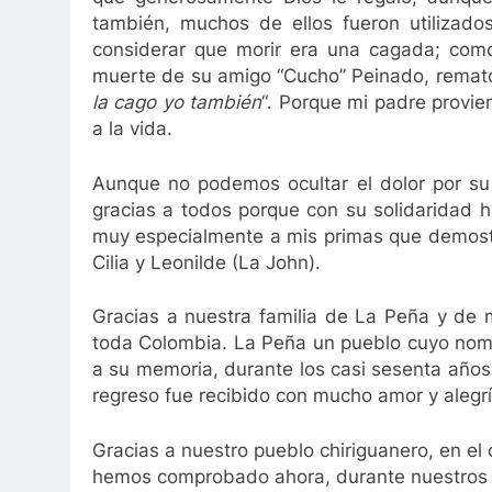
3 Años Ago
también, muchos de ellos fueron utilizados
o Díaz: 80 capítulos de amor
Gustavo Petro an
considerar que morir era una cagada; como 
go
3 Años Ago
muerte de su amigo “Cucho” Peinado, remató
la cago yo también
“. Porque mi padre provie
a la vida.
Aunque no podemos ocultar el dolor por su 
gracias a todos porque con su solidaridad 
muy especialmente a mis primas que demostr
Cilia y Leonilde (La John).
Gracias a nuestra familia de La Peña y de 
toda Colombia. La Peña un pueblo cuyo nomb
a su memoria, durante los casi sesenta años
regreso fue recibido con mucho amor y alegrí
Gracias a nuestro pueblo chiriguanero, en el
hemos comprobado ahora, durante nuestros 