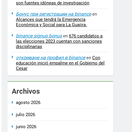
son fuentes idóneas de investigación
Бонус при регистрации на binance
en
Alcances que tendrá la Emergencia
Económica y Social para La Guajira.
binance signup bonus
en
676 candidatos a
las elecciones 2023 cuentan con sanciones
disciplinarias
откриване на профил в binance
en
Con
educación inició empalme en el Gobierno del
Cesar
Archivos
agosto 2026
julio 2026
junio 2026