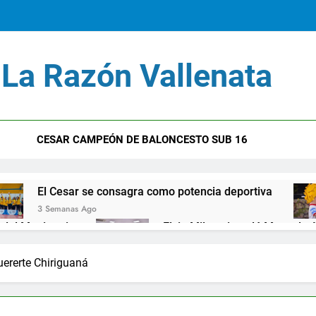
Erne
La Razón Vallenata
El Cesar
Ho
CESAR CAMPEÓN DE BALONCESTO SUB 16
Erne
se consagra como potencia deportiva
Inaugura
El Cesar
go
1 Mes Ago
Elvia Milena instaló Mesa de Asuntos Migratori
Ho
1 Año Ago
Lluvia de irregularidades deja la Procuradora Ma
uererte Chiriguaná
2 Años Ago
 Noguera un personaje siniestro en el DAS
Fi
s Ago
2 