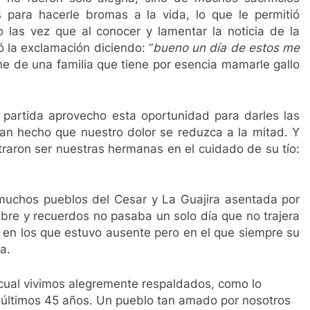
3 Años Ago
 para hacerle bromas a la vida, lo que le permitió
uncia la salida de los ministros de Educación, Deporte y Cultu
las vez que al conocer y lamentar la noticia de la
 la exclamación diciendo: “
bueno un día de estos me
ne de una familia que tiene por esencia mamarle gallo
partida aprovecho esta oportunidad para darles las
han hecho que nuestro dolor se reduzca a la mitad. Y
aron ser nuestras hermanas en el cuidado de su tío:
muchos pueblos del Cesar y La Guajira asentada por
re y recuerdos no pasaba un solo día que no trajera
 en los que estuvo ausente pero en el que siempre su
a.
 cual vivimos alegremente respaldados, como lo
últimos 45 años. Un pueblo tan amado por nosotros