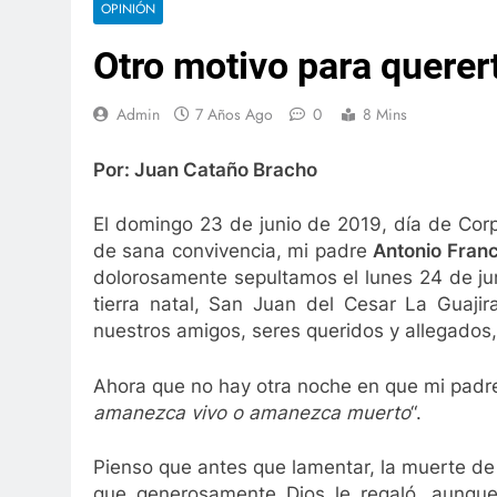
OPINIÓN
la nuestra ciudad?
Renta Ciudadana para los 
Otro motivo para querer
3 Años Ago
d ciudadana
La Salud no es un negocio
3 Años Ago
Admin
7 Años Ago
0
8 Mins
o Díaz: 80 capítulos de amor
Gustavo Petro an
go
3 Años Ago
Por: Juan Cataño Bracho
ales del Cesar amenazan con paro
El Cesar 
a Ago
3 Semanas A
El domingo 23 de junio de 2019, día de Corp
Se mantiene servcio de salud del Magisterio
de sana convivencia, mi padre
Antonio Fran
1 Año Ago
dolorosamente sepultamos el lunes 24 de ju
Así fueron las alianzas criminales en la Costa Caribe
tierra natal, San Juan del Cesar La Guaji
nuestros amigos, seres queridos y allegados,
2 Años Ago
ón al Hospital San Andrés de Chiriguaná
Jorge
Ahora que no hay otra noche en que mi padre 
2 Año
amanezca vivo o amanezca muerto
“.
la nuestra ciudad?
Renta Ciudadana para los 
3 Años Ago
Pienso que antes que lamentar, la muerte de
d ciudadana
La Salud no es un negocio
que generosamente Dios le regaló, aunque 