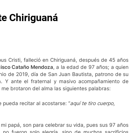
hogares vulnerables
Socializan metodología p
te Chiriguaná
3 Años Ago
Reunión para fortalecer la salud en La Guajira
3 Años Ago
uncia la salida de los ministros de Educación, Deporte y Cultu
se consagra como potencia deportiva
Inaugura
go
1 Mes Ago
us Cristi, falleció en Chiriguaná, después de 45 años
Elvia Milena instaló Mesa de Asuntos Migratori
cisco Cataño Mendoza
, a la edad de 97 años; a quien
1 Año Ago
nio de 2019, día de San Juan Bautista, patrono de su
ra. Y ante el fraternal y masivo acompañamiento de
Lluvia de irregularidades deja la Procuradora Ma
 me brotaron del alma las siguientes palabras:
2 Años Ago
 Noguera un personaje siniestro en el DAS
Fi
pueda recitar al acostarse: “
aquí te tiro cuerpo,
s Ago
2 
hogares vulnerables
Socializan metodología p
3 Años Ago
 mi papá, son para celebrar su vida, pues sus 97 años
Reunión para fortalecer la salud en La Guajira
no fueron solo alegría, sino de muchos sacrificios