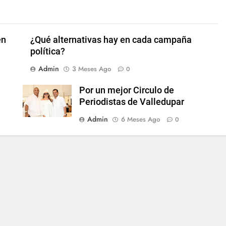
en
¿Qué alternativas hay en cada campaña
política?
Admin
3 Meses Ago
0
Por un mejor Circulo de
Periodistas de Valledupar
Admin
6 Meses Ago
0