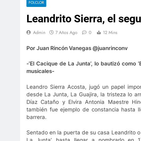
FOLCLOR
lenata
¿Es, realmente, bella nuestra ciudad?
Leandrito Sierra, el se
3 Años Ago
Más inversión y apoyo para la seguridad ciudadana
3 Años Ago
Admin
7 Años Ago
0
12 Mins
lidad de Valledupar
Leandro Díaz: 80 capítulo
3 Años Ago
Por Juan Rincón Vanegas
@juanr
ia Son las Regiones
Hospitales del Cesar am
2 Semanas Ago
-‘El Cacique de La Junta’, lo bautizó como 
ete legislativo para fortalecer seguridad
Se m
musicales-
 Ago
1 Añ
Qué hacer para ser felices
Así fueron la
Leandro Sierra Acosta, jugó un papel impor
2 Años Ago
2 Años Ago
desde La Junta, La Guajira, la tristeza lo a
Díaz Cataño y Elvira Antonia Maestre Hin
n
Prorrogada la intervención al Hospital San
también fue ejemplo de constancia hasta l
2 Años Ago
barrera.
lenata
¿Es, realmente, bella nuestra ciudad?
3 Años Ago
Sentado en la puerta de su casa Leandrito o 
Más inversión y apoyo para la seguridad ciudadana
La Junta’, hasta llegar a nombrarlo en 