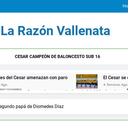
Ho
La Razón Vallenata
Erne
El Cesar
CESAR CAMPEÓN DE BALONCESTO SUB 16
Ho
enazan con paro
El Cesar se consagra como po
4 Semanas Ago
antiene servcio de salud del Magisterio
Elvi
o Ago
1 Año
s alianzas criminales en la Costa Caribe
Lluvi
l segundo papá de Diomedes Díaz
2 Años
 Andrés de Chiriguaná
Jorge Noguera un person
2 Años Ago