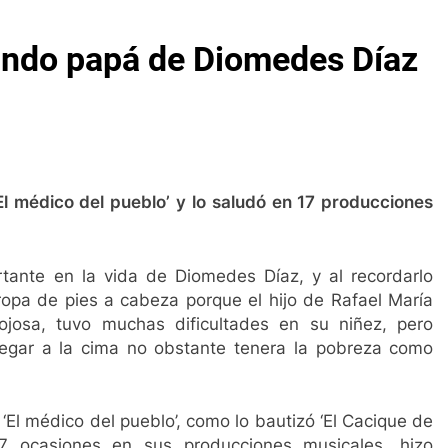
Renta Ciudadana para los hogares vulnerable
gundo papá de Diomedes Díaz
3 Años Ago
La Salud no es un negocio
Reunión p
3 Años Ago
3 Años Ago
s de amor
Gustavo Petro anuncia la salida de 
3 Años Ago
inconv
enazan con paro
El Cesar se consagra como po
4 Semanas Ago
‘El médico del pueblo’ y lo saludó en 17 producciones
antiene servcio de salud del Magisterio
Elvi
o Ago
1 Año
s alianzas criminales en la Costa Caribe
Lluvi
tante en la vida de Diomedes Díaz, y al recordarlo
2 Años
rropa de pies a cabeza porque el hijo de Rafael María
ojosa, tuvo muchas dificultades en su niñez, pero
 Andrés de Chiriguaná
Jorge Noguera un person
legar a la cima no obstante tenera la pobreza como
2 Años Ago
Renta Ciudadana para los hogares vulnerable
3 Años Ago
‘El médico del pueblo’, como lo bautizó ‘El Cacique de
La Salud no es un negocio
Reunión p
17 ocasiones en sus producciones musicales, hizo