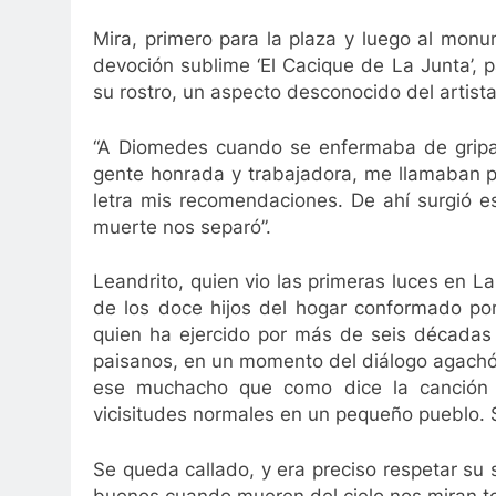
Mira, primero para la plaza y luego al mon
devoción sublime ‘El Cacique de La Junta’, p
su rostro, un aspecto desconocido del artista
“A Diomedes cuando se enfermaba de gripa, 
gente honrada y trabajadora, me llamaban par
letra mis recomendaciones. De ahí surgió e
muerte nos separó”.
Leandrito, quien vio las primeras luces en La
de los doce hijos del hogar conformado por
quien ha ejercido por más de seis décadas 
paisanos, en un momento del diálogo agachó 
ese muchacho que como dice la canción q
vicisitudes normales en un pequeño pueblo. 
Se queda callado, y era preciso respetar su 
buenos cuando mueren del cielo nos miran to