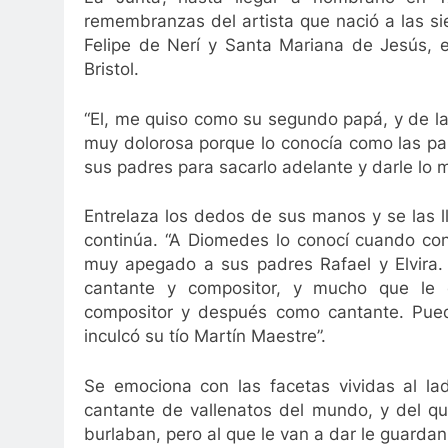
3 Años Ago
remembranzas del artista que nació a las s
lidad de Valledupar
Leandro Díaz: 80 capítulo
Felipe de Nerí y Santa Mariana de Jesús, 
3 Años Ago
Bristol.
“El, me quiso como su segundo papá, y de l
muy dolorosa porque lo conocía como las pal
sus padres para sacarlo adelante y darle lo 
Entrelaza los dedos de sus manos y se las 
continúa. “A Diomedes lo conocí cuando co
muy apegado a sus padres Rafael y Elvira. 
cantante y compositor, y mucho que le
compositor y después como cantante. Puedo
inculcó su tío Martín Maestre”.
Se emociona con las facetas vividas al la
cantante de vallenatos del mundo, y del qu
burlaban, pero al que le van a dar le guardan y