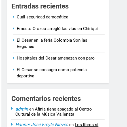
3 Años Ag
Entradas recientes
los ministros de Educación, Deporte y Cultura
Cuál seguridad democática
Ernesto Orozco arregló las vías en Chiriquí
El Cesar en la feria Colombia Son las
Regiones
Hospitales del Cesar amenazan con paro
El Cesar se consagra como potencia
deportiva
Comentarios recientes
admin
en
Afinia tiene apagado al Centro
Cultural de la Música Vallenata
Hanner José Freyle Nieves
en
Los libros si