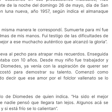
3 Años Ago
3 Años Ago
iete de la noche del domingo 26 de mayo, día de San
s de amor
Gustavo Petro anuncia la salida de 
en luna nueva, año 1957, según indica el almanaque
3 Años Ago
a misma manera le correspondí. Sumuerte para mí fue
mas de mis manos. Fui testigo de las dificultades de
mejor a ese muchacho auténtico que alcanzó la gloria”.
lleva al pecho para atrapar más recuerdos. Enseguida
ntaba con 10 años. Desde muy niño fue trabajador y
Diomedes, ya venía con la aspiración de querer ser
 costó para demostrar su talento. Comenzó como
 decir que ese amor por el folclor vallenato se lo
do de Diomedes de quien indica. “Ha sido el mejor
e nadie pensó que llegara tan lejos. Algunos acá se
 si está frío se lo calientan”.