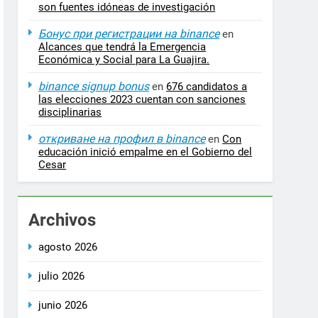
son fuentes idóneas de investigación
Бонус при регистрации на binance
en
Alcances que tendrá la Emergencia
Económica y Social para La Guajira.
binance signup bonus
en
676 candidatos a
las elecciones 2023 cuentan con sanciones
disciplinarias
откриване на профил в binance
en
Con
educación inició empalme en el Gobierno del
Cesar
Archivos
agosto 2026
julio 2026
junio 2026