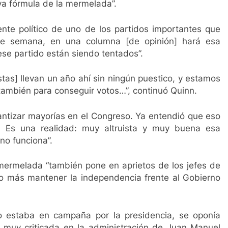
3 Años Ago
iva fórmula de la mermelada”.
az: 80 capítulos de amor
Gustavo Petro anunci
3 Años Ago
ente político de uno de los partidos importantes que
de semana, en una columna [de opinión] hará esa
se partido están siendo tentados”.
tas] llevan un año ahí sin ningún puestico, y estamos
también para conseguir votos…”, continuó Quinn.
rantizar mayorías en el Congreso. Ya entendió que eso
. Es una realidad: muy altruista y muy buena esa
no funciona”.
 mermelada “también pone en aprietos de los jefes de
ho más mantener la independencia frente al Gobierno
estaba en campaña por la presidencia, se oponía
 muy criticada en la administración de Juan Manuel