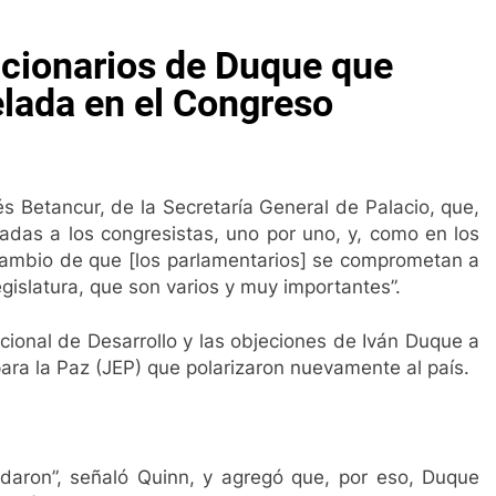
uestra ciudad?
Renta Ciudadana para los hog
cionarios de Duque que
3 Años Ago
udadana
La Salud no es un negocio
lada en el Congreso
3 Años Ago
az: 80 capítulos de amor
Gustavo Petro anunci
3 Años Ago
s del Cesar amenazan con paro
El Cesar se c
s Betancur, de la Secretaría General de Palacio, que,
go
4 Semanas Ago
adas a los congresistas, uno por uno, y, como en los
Se mantiene servcio de salud del Magisterio
 cambio de que [los parlamentarios] se comprometan a
1 Año Ago
gislatura, que son varios y muy importantes”.
Así fueron las alianzas criminales en la Costa Caribe
2 Años Ago
cional de Desarrollo y las objeciones de Iván Duque a
al Hospital San Andrés de Chiriguaná
Jorge No
 para la Paz (JEP) que polarizaron nuevamente al país.
2 Años Ago
uestra ciudad?
Renta Ciudadana para los hog
3 Años Ago
udadana
La Salud no es un negocio
edaron”, señaló Quinn, y agregó que, por eso, Duque