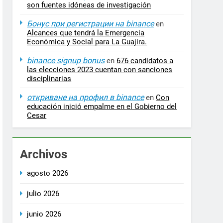
son fuentes idóneas de investigación
Бонус при регистрации на binance
en
Alcances que tendrá la Emergencia
Económica y Social para La Guajira.
binance signup bonus
en
676 candidatos a
las elecciones 2023 cuentan con sanciones
disciplinarias
откриване на профил в binance
en
Con
educación inició empalme en el Gobierno del
Cesar
Archivos
agosto 2026
julio 2026
junio 2026