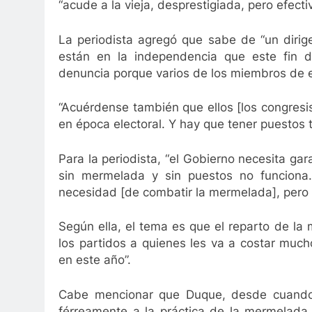
3 Años Ago
“acude a la vieja, desprestigiada, pero efect
mejorar la movilidad de Valledupar
Leandro Dí
3 Años Ago
La periodista agregó que sabe de “un dirig
están en la independencia que este fin 
denuncia porque varios de los miembros de e
“Acuérdense también que ellos [los congresis
en época electoral. Y hay que tener puestos 
Para la periodista, “el Gobierno necesita ga
sin mermelada y sin puestos no funciona
necesidad [de combatir la mermelada], pero 
Según ella, el tema es que el reparto de la
los partidos a quienes les va a costar muc
en este año”.
Cabe mencionar que Duque, desde cuando 
férreamente a la práctica de la mermelada,