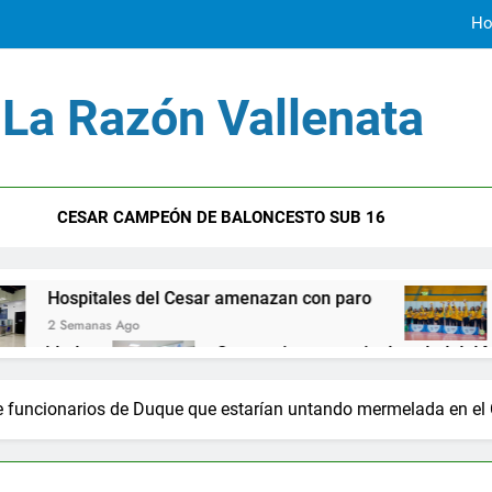
Ho
La Razón Vallenata
Erne
El Cesar
CESAR CAMPEÓN DE BALONCESTO SUB 16
Ho
s del Cesar amenazan con paro
El Cesar se c
go
4 Semanas Ago
Se mantiene servcio de salud del Magisterio
1 Año Ago
Así fueron las alianzas criminales en la Costa Caribe
 funcionarios de Duque que estarían untando mermelada en el
2 Años Ago
al Hospital San Andrés de Chiriguaná
Jorge No
2 Años Ago