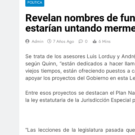
POLITICA
e la Leyenda Vallenata
¿Es, realmente, bella n
Revelan nombres de fun
3 Años Ago
3
Más inversión y apoyo para la seguridad ci
estarían untando merme
3 Años Ago
mejorar la movilidad de Valledupar
Leandro Dí
Admin
7 Años Ago
0
6 Mins
3 Años Ago
 la feria Colombia Son las Regiones
Hospitale
Se trata de los asesores Luis Lorduy y André
2 Semanas A
según Quinn, “están dedicados a hacer llam
Paquete legislativo para fortalecer seguridad
viejos tiempos, están ofreciendo puestos a
1 Año Ago
apoyar los proyectos del Gobierno en esta Le
lona
Qué hacer para ser felices
2 Años Ago
Entre esos proyectos se destacan el Plan Na
aria de educación
Prorrogada la intervención 
la ley estatutaria de la Jurisdicción Especial
2 Años Ago
e la Leyenda Vallenata
¿Es, realmente, bella n
3 Años Ago
3
Más inversión y apoyo para la seguridad ci
“Las lecciones de la legislatura pasada qu