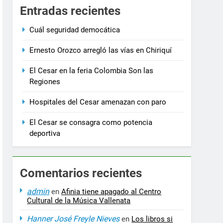
3 Años Ago
Entradas recientes
a la salida de los ministros de Educación, Deporte y Cultura
Cuál seguridad democática
Ernesto Orozco arregló las vías en Chiriquí
El Cesar en la feria Colombia Son las
Regiones
Hospitales del Cesar amenazan con paro
El Cesar se consagra como potencia
deportiva
Comentarios recientes
admin
en
Afinia tiene apagado al Centro
Cultural de la Música Vallenata
Hanner José Freyle Nieves
en
Los libros si