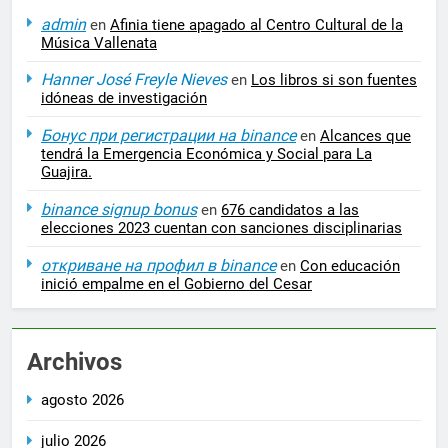
admin
en
Afinia tiene apagado al Centro Cultural de la
Música Vallenata
Hanner José Freyle Nieves
en
Los libros si son fuentes
idóneas de investigación
Бонус при регистрации на binance
en
Alcances que
tendrá la Emergencia Económica y Social para La
Guajira.
binance signup bonus
en
676 candidatos a las
elecciones 2023 cuentan con sanciones disciplinarias
откриване на профил в binance
en
Con educación
inició empalme en el Gobierno del Cesar
Archivos
agosto 2026
julio 2026