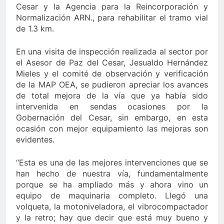
Cesar y la Agencia para la Reincorporación y
 último de Berosca y Jesús Vides
Con éxito se r
Normalización ARN., para rehabilitar el tramo vial
3 Años Ago
de 1.3 km.
estituyó docente que abusó sexualmente de niña de 13 años
En una visita de inspección realizada al sector por
el Asesor de Paz del Cesar, Jesualdo Hernández
Mieles y el comité de observación y verificación
de la MAP OEA, se pudieron apreciar los avances
de total mejora de la vía que ya había sido
intervenida en sendas ocasiones por la
Gobernación del Cesar, sin embargo, en esta
ocasión con mejor equipamiento las mejoras son
evidentes.
“Esta es una de las mejores intervenciones que se
han hecho de nuestra vía, fundamentalmente
porque se ha ampliado más y ahora vino un
equipo de maquinaria completo. Llegó una
volqueta, la motoniveladora, el vibrocompactador
y la retro; hay que decir que está muy bueno y