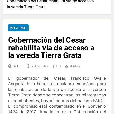
Gobernación del Cesar rehabilita vía de acceso a
2 Años Ago
la vereda Tierra Grata
anjuan anuncia ampliar beneficios de las becas Fedescesar
rnacional para el combate de incendios en Colombia
REGIONAL
 último de Berosca y Jesús Vides
Con éxito se r
Gobernación del Cesar
3 Años Ago
estituyó docente que abusó sexualmente de niña de 13 años
rehabilita vía de acceso a
la vereda Tierra Grata
 democática
Ernesto Orozco arregló las vías e
5 Días Ago
Admin
7 Años Ago
0
4 Mins
a por vendaval en Valledupar
Ejército y Policí
1 Año Ago
El gobernador del Cesar, Francisco Ovalle
e 10.000 nuevos cupos de crédito
Angarita, hizo honor a su palabra empeñada para
La Patillale
la rehabilitación de la vía de acceso a la vereda
2 Años Ago
Tierra Grata donde se concentran los reintegrados
anjuan anuncia ampliar beneficios de las becas Fedescesar
excombatientes, hoy miembros del partido FARC.
El compromiso está contemplado en el Convenio
rnacional para el combate de incendios en Colombia
1424 de 2017, firmado entre la Gobernación del