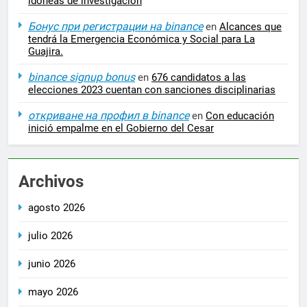
idóneas de investigación
Бонус при регистрации на binance
en
Alcances que
tendrá la Emergencia Económica y Social para La
Guajira.
binance signup bonus
en
676 candidatos a las
elecciones 2023 cuentan con sanciones disciplinarias
откриване на профил в binance
en
Con educación
inició empalme en el Gobierno del Cesar
Archivos
agosto 2026
julio 2026
junio 2026
mayo 2026