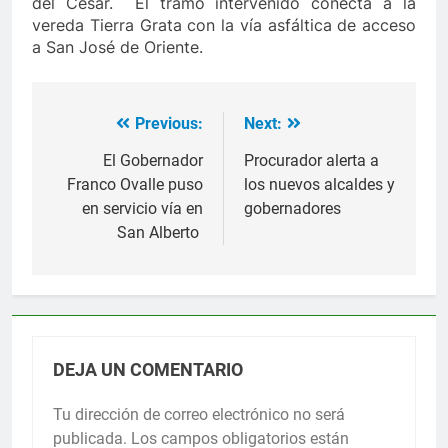
del Cesar. El tramo intervenido conecta a la
vereda Tierra Grata con la vía asfáltica de acceso
a San José de Oriente.
Previous:
Next:
Navegación
de
El Gobernador
Procurador alerta a
Franco Ovalle puso
los nuevos alcaldes y
entradas
en servicio vía en
gobernadores
San Alberto
DEJA UN COMENTARIO
Tu dirección de correo electrónico no será
publicada.
Los campos obligatorios están