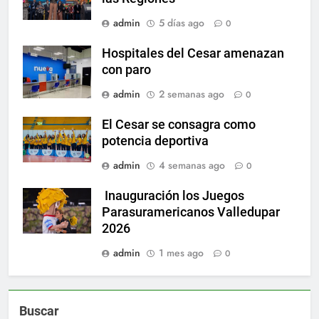
admin
5 días ago
0
Hospitales del Cesar amenazan
con paro
admin
2 semanas ago
0
El Cesar se consagra como
potencia deportiva
admin
4 semanas ago
0
Inauguración los Juegos
Parasuramericanos Valledupar
2026
admin
1 mes ago
0
Buscar