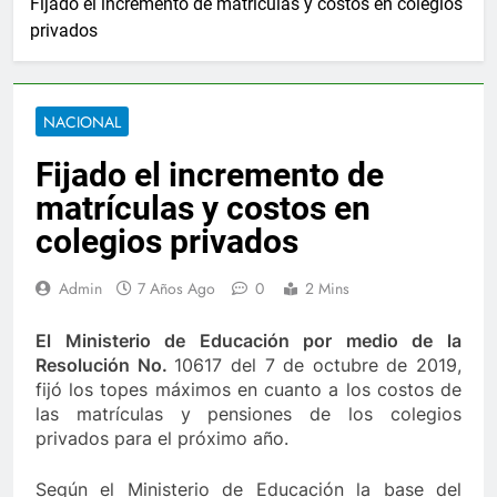
Fijado el incremento de matrículas y costos en colegios
2 Años Ago
privados
 Sanjuan anuncia ampliar beneficios de las becas Fedescesar
ternacional para el combate de incendios en Colombia
NACIONAL
lo último de Berosca y Jesús Vides
Con éxito se
Fijado el incremento de
3 Años Ago
 destituyó docente que abusó sexualmente de niña de 13 años
matrículas y costos en
colegios privados
ad democática
Ernesto Orozco arregló las vías
4 Días Ago
Admin
7 Años Ago
0
2 Mins
lla por vendaval en Valledupar
Ejército y Poli
1 Año Ago
El Ministerio de Educación por medio de la
ece 10.000 nuevos cupos de crédito
Resolución No.
10617 del 7 de octubre de 2019,
La Patilla
fijó los topes máximos en cuanto a los costos de
2 Años Ago
las matrículas y pensiones de los colegios
 Sanjuan anuncia ampliar beneficios de las becas Fedescesar
privados para el próximo año.
ternacional para el combate de incendios en Colombia
Según el Ministerio de Educación la base del