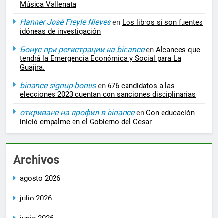
Música Vallenata
Hanner José Freyle Nieves
en
Los libros si son fuentes
idóneas de investigación
Бонус при регистрации на binance
en
Alcances que
tendrá la Emergencia Económica y Social para La
Guajira.
binance signup bonus
en
676 candidatos a las
elecciones 2023 cuentan con sanciones disciplinarias
откриване на профил в binance
en
Con educación
inició empalme en el Gobierno del Cesar
Archivos
agosto 2026
julio 2026