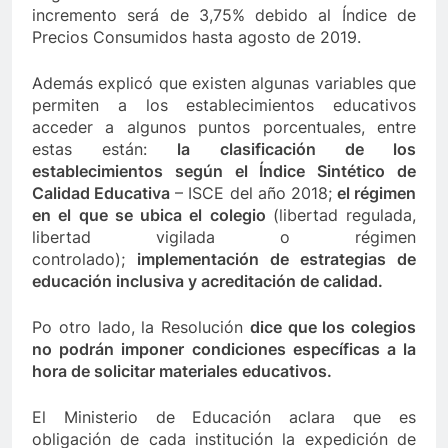
incremento será de 3,75% debido al Índice de
lo último de Berosca y Jesús Vides
Con éxito se
Precios Consumidos hasta agosto de 2019.
3 Años Ago
 destituyó docente que abusó sexualmente de niña de 13 años
Además explicó que existen algunas variables que
permiten a los establecimientos educativos
acceder a algunos puntos porcentuales, entre
estas están:
la clasificación de los
establecimientos según el Índice Sintético de
Calidad Educativa
– ISCE del año 2018;
el régimen
en el que se ubica el colegio
(libertad regulada,
libertad vigilada o régimen
controlado);
implementación de estrategias de
educación inclusiva y acreditación de calidad.
Po otro lado, la Resolución
dice que los colegios
no podrán imponer condiciones específicas a la
hora de solicitar materiales educativos.
El Ministerio de Educación aclara que es
obligación de cada institución la expedición de