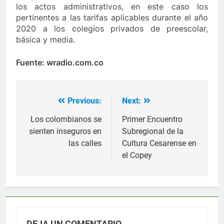
los actos administrativos, en este caso los
pertinentes a las tarifas aplicables durante el año
2020 a los colegios privados de preescolar,
básica y media.
Fuente: wradio.com.co
Previous:
Next:
Navegación
de
Los colombianos se
Primer Encuentro
sienten inseguros en
Subregional de la
entradas
las calles
Cultura Cesarense en
el Copey
DEJA UN COMENTARIO