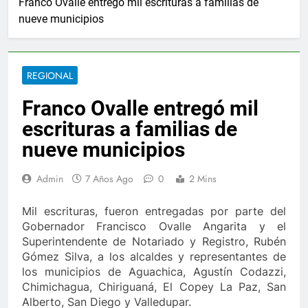
Franco Ovalle entregó mil escrituras a familias de
2 Años Ago
nueve municipios
ia ampliar beneficios de las becas Fedescesar
a el combate de incendios en Colombia
Cartel
3 Años 
REGIONAL
rosca y Jesús Vides
Con éxito se realizó el Fes
Franco Ovalle entregó mil
3 Años Ago
ente que abusó sexualmente de niña de 13 años
escrituras a familias de
nueve municipios
Ernesto Orozco arregló las vías en Chiriquí
2 Días Ago
Admin
7 Años Ago
0
2 Mins
l en Valledupar
Ejército y Policía se unieron 
1 Año Ago
Mil escrituras, fueron entregadas por parte del
vos cupos de crédito
Gobernador Francisco Ovalle Angarita y el
La Patillalera, una cróni
Superintendente de Notariado y Registro, Rubén
2 Años Ago
Gómez Silva, a los alcaldes y representantes de
ia ampliar beneficios de las becas Fedescesar
los municipios de Aguachica, Agustín Codazzi,
Chimichagua, Chiriguaná, El Copey La Paz, San
a el combate de incendios en Colombia
Cartel
Alberto, San Diego y Valledupar.