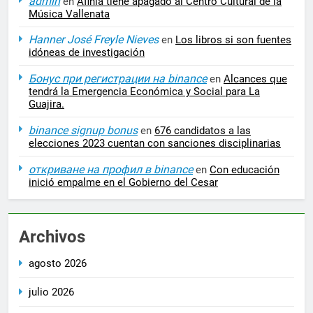
admin
en
Afinia tiene apagado al Centro Cultural de la
Música Vallenata
Hanner José Freyle Nieves
en
Los libros si son fuentes
idóneas de investigación
Бонус при регистрации на binance
en
Alcances que
tendrá la Emergencia Económica y Social para La
Guajira.
binance signup bonus
en
676 candidatos a las
elecciones 2023 cuentan con sanciones disciplinarias
откриване на профил в binance
en
Con educación
inició empalme en el Gobierno del Cesar
Archivos
agosto 2026
julio 2026