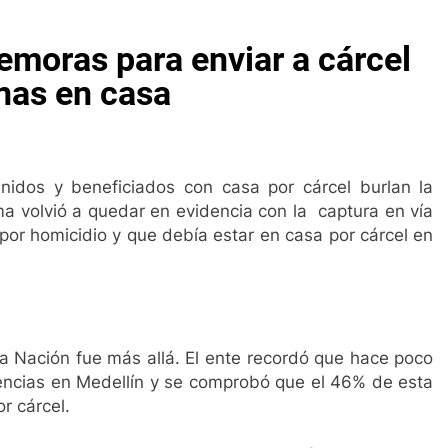
a Ciudadana para los hogares vulnerables
So
demoras para enviar a cárcel
s Ago
3 A
 es un negocio
Reunión para fortalecer la salu
nas en casa
3 Años Ago
Gustavo Petro anuncia la salida de los ministros de Educ
3 Años Ago
El Cesar se consagra como potencia deportiva
idos y beneficiados con casa por cárcel burlan la
4 Semanas Ago
ema volvió a quedar en evidencia con la captura en vía
alud del Magisterio
Elvia Milena instaló Mesa
or homicidio y que debía estar en casa por cárcel en
1 Año Ago
en la Costa Caribe
Lluvia de irregularidades 
2 Años Ago
Jorge Noguera un personaje siniestro en el 
2 Años Ago
 la Nación fue más allá. El ente recordó que hace poco
a Ciudadana para los hogares vulnerables
So
ncias en Medellín y se comprobó que el 46% de esta
s Ago
3 A
or cárcel.
 es un negocio
Reunión para fortalecer la salu