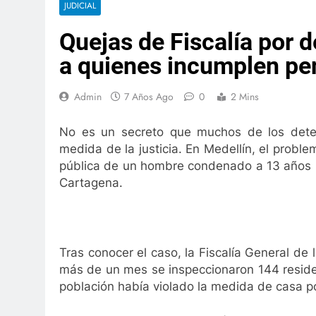
JUDICIAL
¿Es, realmente, bella nuestra ciudad?
Rent
3 Años Ago
Quejas de Fiscalía por 
3 Año
oyo para la seguridad ciudadana
La Salud no
a quienes incumplen pe
3 Años Ago
Leandro Díaz: 80 capítulos de amor
Admin
7 Años Ago
0
2 Mins
3 Años Ago
Hospitales del Cesar amenazan con paro
No es un secreto que muchos de los deten
2 Semanas Ago
medida de la justicia. En Medellín, el probl
fortalecer seguridad
Se mantiene servcio de s
pública de un hombre condenado a 13 años p
1 Año Ago
Cartagena.
ser felices
Así fueron las alianzas criminales 
2 Años Ago
orrogada la intervención al Hospital San Andrés de Chiriguaná
ños Ago
Tras conocer el caso, la Fiscalía General de
¿Es, realmente, bella nuestra ciudad?
Rent
más de un mes se inspeccionaron 144 reside
3 Años Ago
3 Año
población había violado la medida de casa p
oyo para la seguridad ciudadana
La Salud no