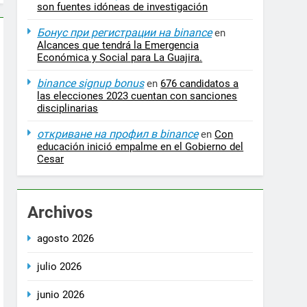
son fuentes idóneas de investigación
Бонус при регистрации на binance
en
Alcances que tendrá la Emergencia
Económica y Social para La Guajira.
binance signup bonus
en
676 candidatos a
las elecciones 2023 cuentan con sanciones
disciplinarias
откриване на профил в binance
en
Con
educación inició empalme en el Gobierno del
Cesar
Archivos
agosto 2026
julio 2026
junio 2026