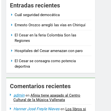
3 Años Ago
Entradas recientes
ación, Deporte y Cultura
No se eliminarán recu
3 Años Ago
Cuál seguridad democática
Ernesto Orozco arregló las vías en Chiriquí
El Cesar en la feria Colombia Son las
Regiones
Hospitales del Cesar amenazan con paro
El Cesar se consagra como potencia
deportiva
Comentarios recientes
admin
en
Afinia tiene apagado al Centro
Cultural de la Música Vallenata
Hanner José Freyle Nieves
en
Los libros si