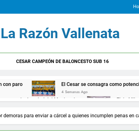
Ho
La Razón Vallenata
Erne
El Cesar
CESAR CAMPEÓN DE BALONCESTO SUB 16
Ho
El Cesar se consagra como potencia deportiva
4 Semanas Ago
alud del Magisterio
Elvia Milena instaló Mesa
1 Año Ago
en la Costa Caribe
Lluvia de irregularidades 
or demoras para enviar a cárcel a quienes incumplen penas en 
2 Años Ago
Jorge Noguera un personaje siniestro en el 
2 Años Ago