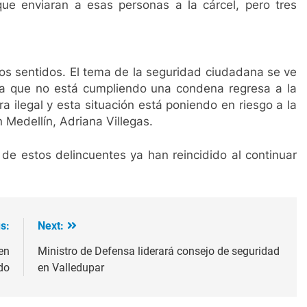
3 Años Ago
ue enviaran a esas personas a la cárcel, pero tres
Gustavo Petro anuncia la salida de los ministros de Educ
3 Años Ago
os sentidos. El tema de la seguridad ciudadana se ve
a que no está cumpliendo una condena regresa a la
ra ilegal y esta situación está poniendo en riesgo a la
n Medellín, Adriana Villegas.
s de estos delincuentes ya han reincidido al continuar
s:
Next:
en
Ministro de Defensa liderará consejo de seguridad
do
en Valledupar