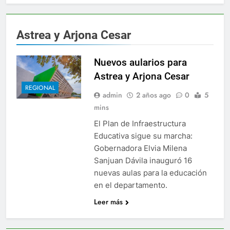
2 Años Ago
 anuncia ampliar beneficios de las becas Fedescesar
Astrea y Arjona Cesar
al para el combate de incendios en Colombia
Nuevos aularios para
 de Berosca y Jesús Vides
Con éxito se realizó
Astrea y Arjona Cesar
3 Años Ago
REGIONAL
yó docente que abusó sexualmente de niña de 13 años
admin
2 años ago
0
5
mins
ática
Ernesto Orozco arregló las vías en Chiri
El Plan de Infraestructura
3 Días Ago
Educativa sigue su marcha:
endaval en Valledupar
Ejército y Policía se u
Gobernadora Elvia Milena
1 Año Ago
Sanjuan Dávila inauguró 16
00 nuevos cupos de crédito
La Patillalera, un
nuevas aulas para la educación
2 Años Ago
en el departamento.
 anuncia ampliar beneficios de las becas Fedescesar
Leer más
al para el combate de incendios en Colombia