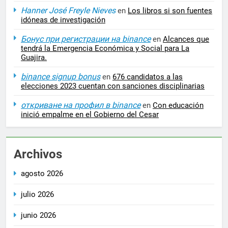
Hanner José Freyle Nieves
en
Los libros si son fuentes
idóneas de investigación
Бонус при регистрации на binance
en
Alcances que
tendrá la Emergencia Económica y Social para La
Guajira.
binance signup bonus
en
676 candidatos a las
elecciones 2023 cuentan con sanciones disciplinarias
откриване на профил в binance
en
Con educación
inició empalme en el Gobierno del Cesar
Archivos
agosto 2026
julio 2026
junio 2026