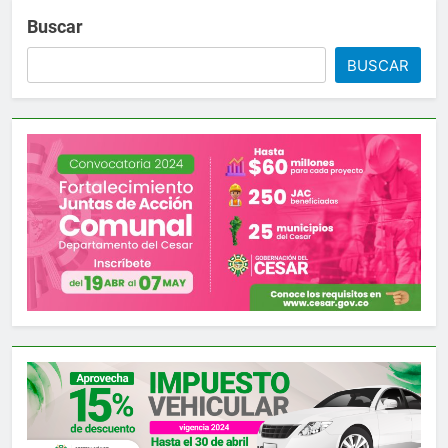
Buscar
 de Berosca y Jesús Vides
Con éxito se realizó
3 Años Ago
BUSCAR
yó docente que abusó sexualmente de niña de 13 años