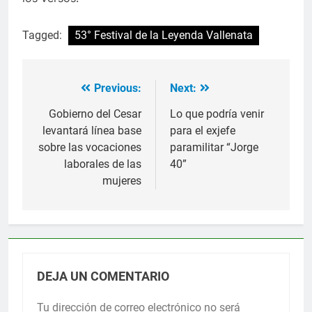
Tagged:
53° Festival de la Leyenda Vallenata
Previous:
Next:
Navegación
de
Gobierno del Cesar
Lo que podría venir
levantará línea base
para el exjefe
entradas
sobre las vocaciones
paramilitar “Jorge
laborales de las
40”
mujeres
DEJA UN COMENTARIO
Tu dirección de correo electrónico no será