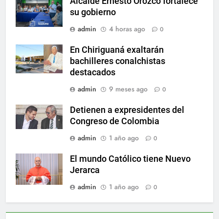
Alcalde Ernesto Orozco fortalece
su gobierno
admin
4 horas ago
0
En Chiriguaná exaltarán
bachilleres conalchistas
destacados
admin
9 meses ago
0
Detienen a expresidentes del
Congreso de Colombia
admin
1 año ago
0
El mundo Católico tiene Nuevo
Jerarca
admin
1 año ago
0