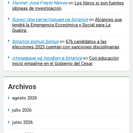
Hanner José Freyle Nieves
en
Los libros si son fuentes
idóneas de investigación
Бонус при регистрации на binance
en
Alcances que
tendrá la Emergencia Económica y Social para La
Guajira.
binance signup bonus
en
676 candidatos a las
elecciones 2023 cuentan con sanciones disciplinarias
откриване на профил в binance
en
Con educación
inició empalme en el Gobierno del Cesar
Archivos
agosto 2026
julio 2026
junio 2026