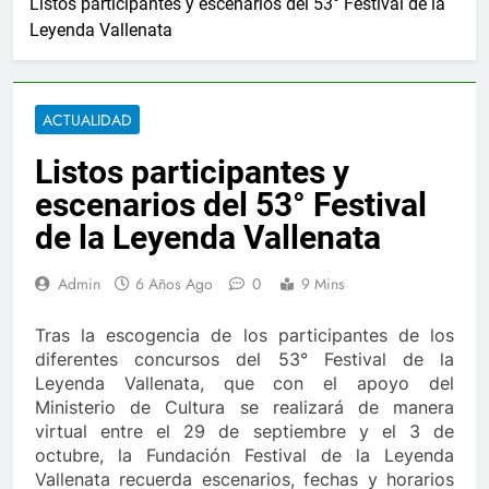
Listos participantes y escenarios del 53° Festival de la
Leyenda Vallenata
 de Camilo Namén a sus 80 años
Elvia Milena
2 Años Ago
cional para el combate de incendios en Colombia
ACTUALIDAD
ltimo de Berosca y Jesús Vides
Con éxito se rea
Listos participantes y
3 Años Ago
tituyó docente que abusó sexualmente de niña de 13 años
escenarios del 53° Festival
de la Leyenda Vallenata
rozco fortalece su gobierno
El gabinete de Ab
5 Horas Ago
Admin
6 Años Ago
0
9 Mins
 posible la Universidad en Agustín Codazzi
Ale
1 A
Tras la escogencia de los participantes de los
mas de los accidentes de tránsito en Colombia
diferentes concursos del 53° Festival de la
Leyenda Vallenata, que con el apoyo del
Ministerio de Cultura se realizará de manera
 de Camilo Namén a sus 80 años
Elvia Milena
virtual entre el 29 de septiembre y el 3 de
2 Años Ago
octubre, la Fundación Festival de la Leyenda
cional para el combate de incendios en Colombia
Vallenata recuerda escenarios, fechas y horarios