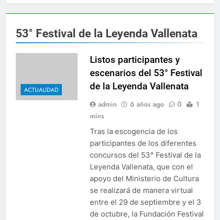
mientos de Camilo Namén a sus 80 años
Elvia
2 Años
53° Festival de la Leyenda Vallenata
internacional para el combate de incendios en Colombia
Listos participantes y
a” lo último de Berosca y Jesús Vides
Con éxito
escenarios del 53° Festival
3 Años Ago
de la Leyenda Vallenata
ría destituyó docente que abusó sexualmente de niña de 13 a
ACTUALIDAD
admin
6 años ago
0
1
nesto Orozco fortalece su gobierno
El gabinet
mins
24 Horas Ag
Tras la escogencia de los
na hará posible la Universidad en Agustín Codazzi
participantes de los diferentes
concursos del 53° Festival de la
s víctimas de los accidentes de tránsito en Colombia
Leyenda Vallenata, que con el
apoyo del Ministerio de Cultura
mientos de Camilo Namén a sus 80 años
Elvia
se realizará de manera virtual
2 Años
entre el 29 de septiembre y el 3
internacional para el combate de incendios en Colombia
de octubre, la Fundación Festival