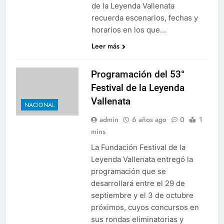
de la Leyenda Vallenata
a” lo último de Berosca y Jesús Vides
Con éxito
recuerda escenarios, fechas y
3 Años Ago
horarios en los que…
ría destituyó docente que abusó sexualmente de niña de 13 a
Leer más
Programación del 53°
Festival de la Leyenda
Vallenata
NACIONAL
admin
6 años ago
0
1
mins
La Fundación Festival de la
Leyenda Vallenata entregó la
programación que se
desarrollará entre el 29 de
septiembre y el 3 de octubre
próximos, cuyos concursos en
sus rondas eliminatorias y