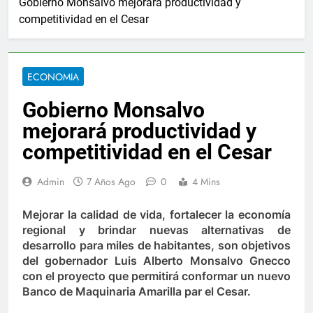
Gobierno Monsalvo mejorará productividad y
2 Años Ago
competitividad en el Cesar
anuncia ampliar beneficios de las becas Fedescesar
al para el combate de incendios en Colombia
ECONOMIA
 de Berosca y Jesús Vides
Con éxito se realizó 
Gobierno Monsalvo
3 Años Ago
yó docente que abusó sexualmente de niña de 13 años
mejorará productividad y
competitividad en el Cesar
ática
Ernesto Orozco arregló las vías en Chiri
4 Días Ago
Admin
7 Años Ago
0
4 Mins
endaval en Valledupar
Ejército y Policía se un
1 Año Ago
Mejorar la calidad de vida, fortalecer la economía
00 nuevos cupos de crédito
regional y brindar nuevas alternativas de
La Patillalera, una
desarrollo para miles de habitantes, son objetivos
2 Años Ago
del gobernador Luis Alberto Monsalvo Gnecco
anuncia ampliar beneficios de las becas Fedescesar
con el proyecto que permitirá conformar un nuevo
Banco de Maquinaria Amarilla par el Cesar.
al para el combate de incendios en Colombia