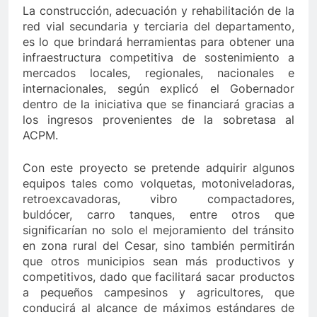
La construcción, adecuación y rehabilitación de la
 de Berosca y Jesús Vides
Con éxito se realizó 
red vial secundaria y terciaria del departamento,
3 Años Ago
es lo que brindará herramientas para obtener una
yó docente que abusó sexualmente de niña de 13 años
infraestructura competitiva de sostenimiento a
mercados locales, regionales, nacionales e
internacionales, según explicó el Gobernador
dentro de la iniciativa que se financiará gracias a
los ingresos provenientes de la sobretasa al
ACPM.
Con este proyecto se pretende adquirir algunos
equipos tales como volquetas, motoniveladoras,
retroexcavadoras, vibro compactadores,
buldócer, carro tanques, entre otros que
significarían no solo el mejoramiento del tránsito
en zona rural del Cesar, sino también permitirán
que otros municipios sean más productivos y
competitivos, dado que facilitará sacar productos
a pequeños campesinos y agricultores, que
conducirá al alcance de máximos estándares de