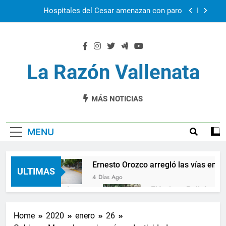
Skip
Hospitales del Cesar amenazan con paro
to
content
Cuál seguridad democática
Ernesto Orozco arregló las vías en Chiriquí
La Razón Vallenata
El Cesar en la feria Colombia Son las Regiones
MÁS NOTICIAS
Hospitales del Cesar amenazan con paro
MENU
ática
Ernesto Orozco arregló las vías en Chiri
ULTIMAS
4 Días Ago
endaval en Valledupar
Ejército y Policía se un
1 Año Ago
00 nuevos cupos de crédito
La Patillalera, una
Home
2020
enero
26