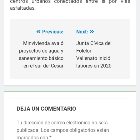
centros urbanos conectados entre sí por vías
asfaltadas.
Previous:
Next:
Navegación
de
Minvivienda avaló
Junta Cívica del
proyectos de agua y
Folclor
entradas
saneamiento básico
Vallenato inició
en el sur del Cesar
labores en 2020
DEJA UN COMENTARIO
Tu dirección de correo electrónico no será
publicada.
Los campos obligatorios están
marcados con
*