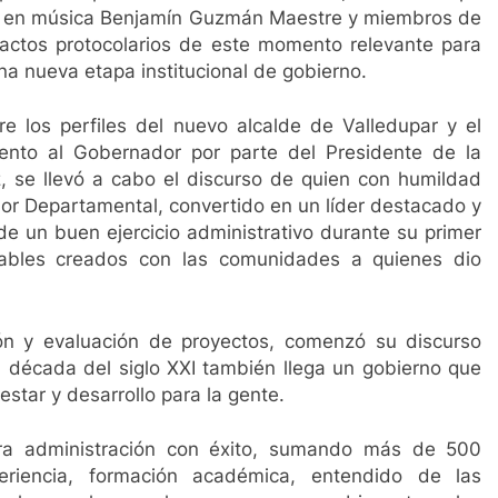
3 Años Ago
o en música Benjamín Guzmán Maestre y miembros de
ro anuncia la salida de los ministros de Educación, Deporte y 
s actos protocolarios de este momento relevante para
na nueva etapa institucional de gobierno.
 los perfiles del nuevo alcalde de Valledupar y el
nto al Gobernador por parte del Presidente de la
, se llevó a cabo el discurso de quien con humildad
ador Departamental, convertido en un líder destacado y
e un buen ejercicio administrativo durante su primer
ñables creados con las comunidades a quienes dio
ión y evaluación de proyectos, comenzó su discurso
a década del siglo XXI también llega un gobierno que
star y desarrollo para la gente.
ra administración con éxito, sumando más de 500
eriencia, formación académica, entendido de las