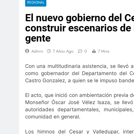
REGIONAL
, bella nuestra ciudad?
Renta Ciudadana para
El nuevo gobierno del C
3 Años Ago
uridad ciudadana
La Salud no es un negocio
construir escenarios de 
3 Años Ago
gente
eandro Díaz: 80 capítulos de amor
Gustavo Pet
Años Ago
3 Años Ago
Admin
7 Años Ago
0
7 Mins
ospitales del Cesar amenazan con paro
El C
 Semana Ago
3 Sem
Con una multitudinaria asistencia, se llevó
dad
Se mantiene servcio de salud del Magiste
como gobernador del Departamento del Ces
1 Año Ago
Castro Gonzalez, a quien se le impuso bande
Así fueron las alianzas criminales en la Costa Cari
2 Años Ago
El acto, que inició con ambientación previa 
vención al Hospital San Andrés de Chiriguaná
Monseñor Óscar José Vélez Isaza, se llev
autoridades departamentales, municipales,
, bella nuestra ciudad?
Renta Ciudadana para
comunidad en general.
3 Años Ago
uridad ciudadana
La Salud no es un negocio
Los himnos del Cesar y Valledupar, inter