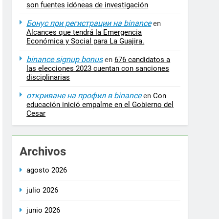
son fuentes idóneas de investigación
Бонус при регистрации на binance
en
Alcances que tendrá la Emergencia
Económica y Social para La Guajira.
binance signup bonus
en
676 candidatos a
las elecciones 2023 cuentan con sanciones
disciplinarias
откриване на профил в binance
en
Con
educación inició empalme en el Gobierno del
Cesar
Archivos
agosto 2026
julio 2026
junio 2026