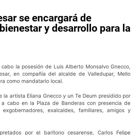
 los hogares vulnerables
Socializan metodolo
esar se encargará de
3 Años Ago
Reunión para fortalecer la salud en La Guajira
bienestar y desarrollo para la
3 Años Ago
ro anuncia la salida de los ministros de Educación, Deporte y 
esar se consagra como potencia deportiva
Ina
anas Ago
1 Me
 a cabo la posesión de Luis Alberto Monsalvo Gnecco,
rio
Elvia Milena instaló Mesa de Asuntos Migr
ar, en compañía del alcalde de Valledupar, Mello
1 Año Ago
ra como mandatario local.
be
Lluvia de irregularidades deja la Procurado
2 Años Ago
de la artista Eliana Gnecco y un Te Deum presidido por
Jorge Noguera un personaje siniestro en el DAS
ó a cabo en la Plaza de Banderas con presencia de
2 Años Ago
 exgobernadores, exalcaldes, familiares, amigos y
 los hogares vulnerables
Socializan metodolo
3 Años Ago
Reunión para fortalecer la salud en La Guajira
pretados por el barítono cesarense, Carlos Felipe