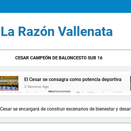
Erne
La Razón Vallenata
El Cesar
Ho
CESAR CAMPEÓN DE BALONCESTO SUB 16
Erne
esar se consagra como potencia deportiva
Ina
El Cesar
anas Ago
1 Me
rio
Elvia Milena instaló Mesa de Asuntos Migr
Ho
1 Año Ago
be
Lluvia de irregularidades deja la Procurado
Cesar se encargará de construir escenarios de bienestar y desarr
2 Años Ago
Jorge Noguera un personaje siniestro en el DAS
2 Años Ago