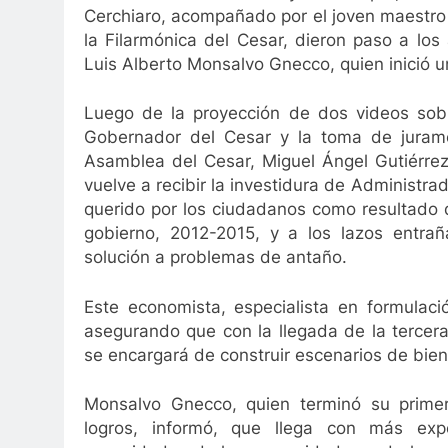
3 Años Ago
Cerchiaro, acompañado por el joven maestr
eandro Díaz: 80 capítulos de amor
Gustavo Pet
la Filarmónica del Cesar, dieron paso a lo
Años Ago
3 Años Ago
Luis Alberto Monsalvo Gnecco, quien inició u
Luego de la proyección de dos videos sobre
Gobernador del Cesar y la toma de jurame
Asamblea del Cesar, Miguel Ángel Gutiérrez
vuelve a recibir la investidura de Administr
querido por los ciudadanos como resultado d
gobierno, 2012-2015, y a los lazos entra
solución a problemas de antaño.
Este economista, especialista en formulac
asegurando que con la llegada de la tercer
se encargará de construir escenarios de biene
Monsalvo Gnecco, quien terminó su prime
logros, informó, que llega con más exp