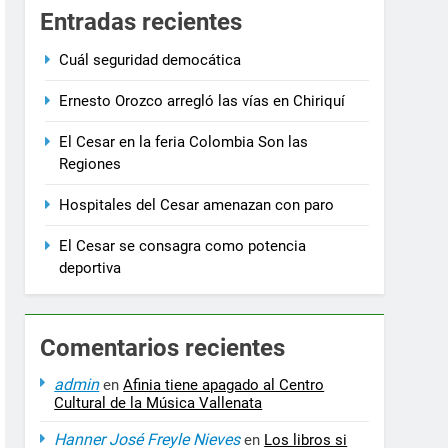
3 Años Ago
Entradas recientes
Cultura
No se eliminarán recursos que asegure
3 Años Ago
Cuál seguridad democática
Ernesto Orozco arregló las vías en Chiriquí
El Cesar en la feria Colombia Son las
Regiones
Hospitales del Cesar amenazan con paro
El Cesar se consagra como potencia
deportiva
Comentarios recientes
admin
en
Afinia tiene apagado al Centro
Cultural de la Música Vallenata
Hanner José Freyle Nieves
en
Los libros si