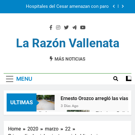
Skip
to
Cuál seguridad democática
content
Ernesto Orozco arregló las vías en Chiriquí
El Cesar en la feria Colombia Son las Regiones
La Razón Vallenata
Hospitales del Cesar amenazan con paro
MÁS NOTICIAS
MENU
ocática
Ernesto Orozco arregló las vías en Chi
ULTIMAS
3 Días Ago
 vendaval en Valledupar
Ejército y Policía se 
1 Año Ago
.000 nuevos cupos de crédito
La Patillalera, u
Home
2020
marzo
22