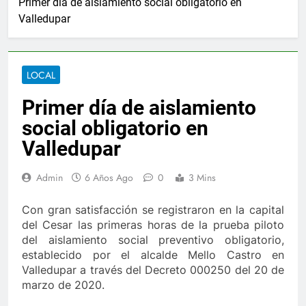
Primer día de aislamiento social obligatorio en
2 Años Ago
Valledupar
n anuncia ampliar beneficios de las becas Fedescesar
onal para el combate de incendios en Colombia
LOCAL
mo de Berosca y Jesús Vides
Con éxito se realiz
Primer día de aislamiento
3 Años Ago
uyó docente que abusó sexualmente de niña de 13 años
social obligatorio en
Valledupar
ocática
Ernesto Orozco arregló las vías en Chi
3 Días Ago
Admin
6 Años Ago
0
3 Mins
 vendaval en Valledupar
Ejército y Policía se 
1 Año Ago
Con gran satisfacción se registraron en la capital
.000 nuevos cupos de crédito
del Cesar las primeras horas de la prueba piloto
La Patillalera, u
del aislamiento social preventivo obligatorio,
2 Años Ago
establecido por el alcalde Mello Castro en
n anuncia ampliar beneficios de las becas Fedescesar
Valledupar a través del Decreto 000250 del 20 de
marzo de 2020.
onal para el combate de incendios en Colombia