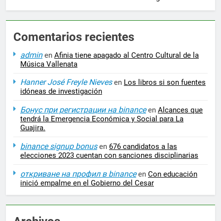
Comentarios recientes
admin
en
Afinia tiene apagado al Centro Cultural de la
Música Vallenata
Hanner José Freyle Nieves
en
Los libros si son fuentes
idóneas de investigación
Бонус при регистрации на binance
en
Alcances que
tendrá la Emergencia Económica y Social para La
Guajira.
binance signup bonus
en
676 candidatos a las
elecciones 2023 cuentan con sanciones disciplinarias
откриване на профил в binance
en
Con educación
inició empalme en el Gobierno del Cesar