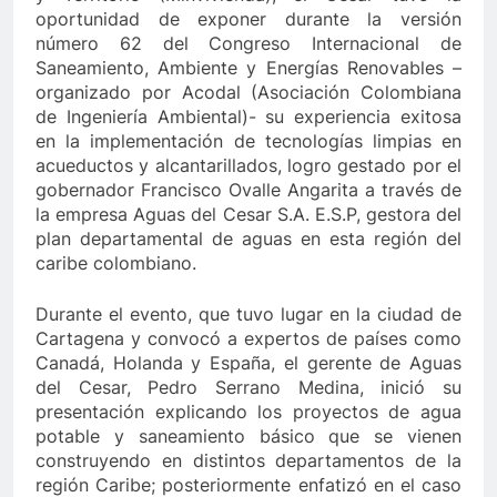
oportunidad de exponer durante la versión
último de Berosca y Jesús Vides
Con éxito se re
número 62 del Congreso Internacional de
3 Años Ago
Saneamiento, Ambiente y Energías Renovables –
stituyó docente que abusó sexualmente de niña de 13 años
organizado por Acodal (Asociación Colombiana
de Ingeniería Ambiental)- su experiencia exitosa
en la implementación de tecnologías limpias en
acueductos y alcantarillados, logro gestado por el
gobernador Francisco Ovalle Angarita a través de
la empresa Aguas del Cesar S.A. E.S.P, gestora del
plan departamental de aguas en esta región del
caribe colombiano.
Durante el evento, que tuvo lugar en la ciudad de
Cartagena y convocó a expertos de países como
Canadá, Holanda y España, el gerente de Aguas
del Cesar, Pedro Serrano Medina, inició su
presentación explicando los proyectos de agua
potable y saneamiento básico que se vienen
construyendo en distintos departamentos de la
región Caribe; posteriormente enfatizó en el caso