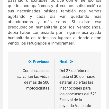
pasando dificultades, porque con el tiempo los
que los acompañamos y ofrecemos satisfacción a
sus necesidades básicas también nos vamos
agotando y cada día van quedando más
abandonados y más solos. Si existe esa
preocupación humanitaria por los venezolanos,
debía haber comenzado por irrigarse esa ayuda
humanitaria en todos los lugares a donde están
yendo los refugiados e inmigrantes”.
Previous:
Next:
Navegación
de
Con el casco se
Del 27 de febrero
salvarían las vidas
hasta el 30 de marzo
entradas
de más de 500
estarán abiertas las
motociclistas
inscripciones para
los concursos del 52º
Festival de la
Leyenda Vallenata