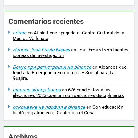
Comentarios recientes
admin
en
Afinia tiene apagado al Centro Cultural de la
Música Vallenata
Hanner José Freyle Nieves
en
Los libros si son fuentes
idóneas de investigación
Бонус при регистрации на binance
en
Alcances que
tendrá la Emergencia Económica y Social para La
Guajira.
binance signup bonus
en
676 candidatos a las
elecciones 2023 cuentan con sanciones disciplinarias
откриване на профил в binance
en
Con educación
inició empalme en el Gobierno del Cesar
Archivos