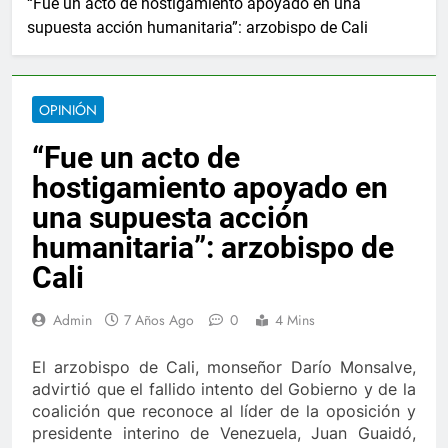
“Fue un acto de hostigamiento apoyado en una
2 Años Ago
supuesta acción humanitaria”: arzobispo de Cali
Sanjuan anuncia ampliar beneficios de las becas Fedescesar
ernacional para el combate de incendios en Colombia
OPINIÓN
lo último de Berosca y Jesús Vides
Con éxito se
“Fue un acto de
3 Años Ago
 destituyó docente que abusó sexualmente de niña de 13 años
hostigamiento apoyado en
una supuesta acción
ad democática
Ernesto Orozco arregló las vías
humanitaria”: arzobispo de
4 Días Ago
Cali
la por vendaval en Valledupar
Ejército y Poli
1 Año Ago
Admin
7 Años Ago
0
4 Mins
ece 10.000 nuevos cupos de crédito
La Patilla
2 Años Ago
El arzobispo de Cali, monseñor Darío Monsalve,
Sanjuan anuncia ampliar beneficios de las becas Fedescesar
advirtió que el fallido intento del Gobierno y de la
coalición que reconoce al líder de la oposición y
ernacional para el combate de incendios en Colombia
presidente interino de Venezuela, Juan Guaidó,