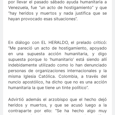
por llevar el pasado sábado ayuda humanitaria a
Venezuela, fue “un acto de hostigamiento” y que
lo último de Berosca y Jesús Vides
Con éxito se
“hay heridos y muertos y nada justifica que se
3 Años Ago
hayan provocado esas situaciones”.
 destituyó docente que abusó sexualmente de niña de 13 años
En diálogo con EL HERALDO, el prelado criticó:
“Me pareció un acto de hostigamiento, apoyado
en una supuesta acción humanitaria, y digo
supuesta porque lo ‘humanitario’ está siendo allí
indebidamente utilizado como lo han denunciado
personas de organizaciones internacionales y la
misma Iglesia Católica. Colombia, a través del
nuncio apostólico, ha dicho que no es una acción
humanitaria la que tiene un tinte político”.
Advirtió además el arzobispo que el hecho dejó
heridos y muertos, y que se acusó luego a la
contraparte por ello: “Se ha hecho algo muy