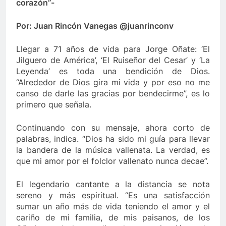
corazón”-
 de Berosca y Jesús Vides
Con éxito se realizó
Por: Juan Rincón Vanegas
@juanrinconv
3 Años Ago
yó docente que abusó sexualmente de niña de 13 años
Llegar a 71 años de vida para Jorge Oñate: ‘El
Jilguero de América’, ‘El Ruiseñor del Cesar’ y ‘La
Leyenda’ es toda una bendición de Dios.
“Alrededor de Dios gira mi vida y por eso no me
canso de darle las gracias por bendecirme”, es lo
primero que señala.
Continuando con su mensaje, ahora corto de
palabras, indica. “Dios ha sido mi guía para llevar
la bandera de la música vallenata. La verdad, es
que mi amor por el folclor vallenato nunca decae”.
El legendario cantante a la distancia se nota
sereno y más espiritual. “Es una satisfacción
sumar un año más de vida teniendo el amor y el
cariño de mi familia, de mis paisanos, de los