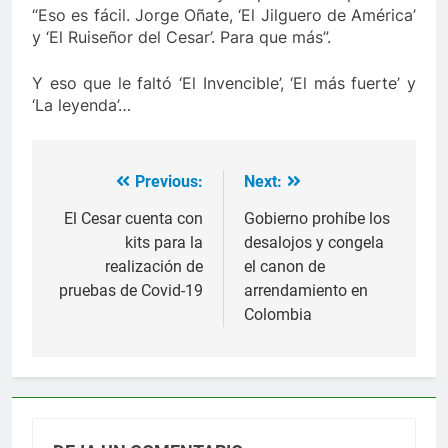
“Eso es fácil. Jorge Oñate, ‘El Jilguero de América’
y ‘El Ruiseñor del Cesar’. Para que más”.
Y eso que le faltó ‘El Invencible’, ‘El más fuerte’ y
‘La leyenda’…
Previous:
Next:
Navegación
de
El Cesar cuenta con
Gobierno prohíbe los
kits para la
desalojos y congela
entradas
realización de
el canon de
pruebas de Covid-19
arrendamiento en
Colombia