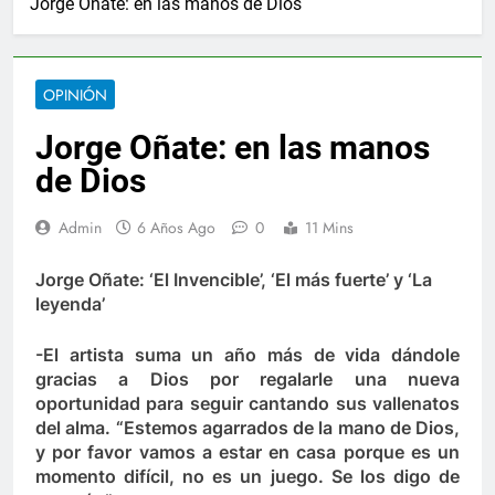
Jorge Oñate: en las manos de Dios
2 Añ
Camilo Namén a sus 80 años
Elvia Milena San
2 Años Ago
al para el combate de incendios en Colombia
OPINIÓN
Jorge Oñate: en las manos
 de Berosca y Jesús Vides
Con éxito se realizó
3 Años Ago
de Dios
yó docente que abusó sexualmente de niña de 13 años
Admin
6 Años Ago
0
11 Mins
o fortalece su gobierno
El gabinete de Abelar
Jorge Oñate: ‘El Invencible’, ‘El más fuerte’ y ‘La
1 Día Ago
leyenda’
ible la Universidad en Agustín Codazzi
Alerta
1 Año Ag
-El artista suma un año más de vida dándole
de los accidentes de tránsito en Colombia
El I
gracias a Dios por regalarle una nueva
2 Añ
oportunidad para seguir cantando sus vallenatos
Camilo Namén a sus 80 años
Elvia Milena San
del alma. “Estemos agarrados de la mano de Dios,
2 Años Ago
y por favor vamos a estar en casa porque es un
al para el combate de incendios en Colombia
momento difícil, no es un juego. Se los digo de