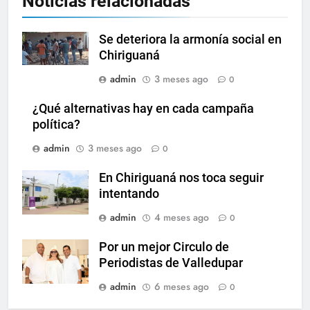
Noticias relacionadas
Se deteriora la armonía social en
Chiriguaná
admin
3 meses ago
0
¿Qué alternativas hay en cada campaña
política?
admin
3 meses ago
0
En Chiriguaná nos toca seguir
intentando
admin
4 meses ago
0
Por un mejor Circulo de
Periodistas de Valledupar
admin
6 meses ago
0