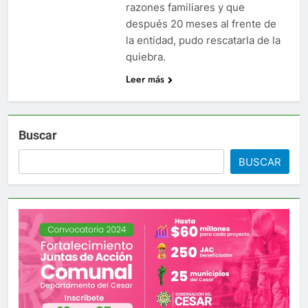
o
razones familiares y que
ora” lo último de Berosca y Jesús Vides
Con éxi
después 20 meses al frente de
o
3 Años 
la entidad, pudo rescatarla de la
duría destituyó docente que abusó sexualmente de niña de 13
quiebra.
o
Leer más
Buscar
BUSCAR