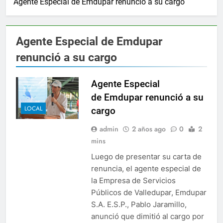
o
Agente Especial de Emdupar renunció a su cargo
timientos de Camilo Namén a sus 80 años
Elv
o
2 A
o internacional para el combate de incendios en Colombia
Agente Especial de Emdupar
o
renunció a su cargo
ora” lo último de Berosca y Jesús Vides
Con éxi
o
3 Años 
Agente Especial
duría destituyó docente que abusó sexualmente de niña de 13
de Emdupar renunció a su
o
LOCAL
cargo
Ernesto Orozco fortalece su gobierno
El gabin
o
1 Hora Ag
admin
2 años ago
0
2
lena hará posible la Universidad en Agustín Codazzi
mins
Luego de presentar su carta de
les víctimas de los accidentes de tránsito en Colombia
renuncia, el agente especial de
o
la Empresa de Servicios
timientos de Camilo Namén a sus 80 años
Elv
Públicos de Valledupar, Emdupar
o
2 A
S.A. E.S.P., Pablo Jaramillo,
o internacional para el combate de incendios en Colombia
anunció que dimitió al cargo por