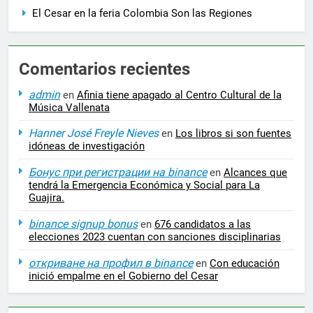
El Cesar en la feria Colombia Son las Regiones
Comentarios recientes
admin
en
Afinia tiene apagado al Centro Cultural de la
Música Vallenata
Hanner José Freyle Nieves
en
Los libros si son fuentes
idóneas de investigación
Бонус при регистрации на binance
en
Alcances que
tendrá la Emergencia Económica y Social para La
Guajira.
binance signup bonus
en
676 candidatos a las
elecciones 2023 cuentan con sanciones disciplinarias
откриване на профил в binance
en
Con educación
inició empalme en el Gobierno del Cesar