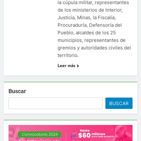
la cúpula militar, representantes
o último de Berosca y Jesús Vides
Con éxito se 
de los ministerios de Interior,
Justicia, Minas, la Fiscalía,
3 Años Ago
Procuraduría, Defensoría del
destituyó docente que abusó sexualmente de niña de 13 años
Pueblo, alcaldes de los 25
municipios, representantes de
gremios y autoridades civiles del
territorio.
Leer más
Buscar
BUSCAR