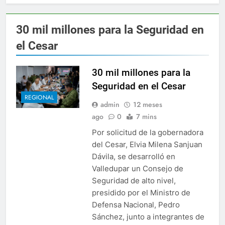
tos de Camilo Namén a sus 80 años
Elvia Mil
2 Años Ago
30 mil millones para la Seguridad en
ernacional para el combate de incendios en Colombia
el Cesar
o último de Berosca y Jesús Vides
Con éxito se 
30 mil millones para la
3 Años Ago
Seguridad en el Cesar
destituyó docente que abusó sexualmente de niña de 13 años
REGIONAL
admin
12 meses
to Orozco fortalece su gobierno
El gabinete de
ago
0
7 mins
23 Horas Ago
Por solicitud de la gobernadora
ará posible la Universidad en Agustín Codazzi
del Cesar, Elvia Milena Sanjuan
Dávila, se desarrolló en
ctimas de los accidentes de tránsito en Colombia
Valledupar un Consejo de
Seguridad de alto nivel,
tos de Camilo Namén a sus 80 años
Elvia Mil
presidido por el Ministro de
2 Años Ago
Defensa Nacional, Pedro
ernacional para el combate de incendios en Colombia
Sánchez, junto a integrantes de