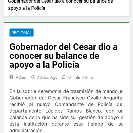
Gobernador del Cesar dio a conocer su balance de
2 Años Ago
apoyo a la Policía
njuan anuncia ampliar beneficios de las becas Fedescesar
nacional para el combate de incendios en Colombia
REGIONAL
último de Berosca y Jesús Vides
Con éxito se re
Gobernador del Cesar dio a
3 Años Ago
stituyó docente que abusó sexualmente de niña de 13 años
conocer su balance de
apoyo a la Policía
democática
Ernesto Orozco arregló las vías en
5 Días Ago
Admin
7 Años Ago
0
4 Mins
 por vendaval en Valledupar
Ejército y Policía
1 Año Ago
En la sobria ceremonia de trasmisión de mando el
 10.000 nuevos cupos de crédito
Gobernador del Cesar Francisco Ovalle Angarita,
La Patillaler
recibió al nuevo Comandante de Policía del
2 Años Ago
departamento Lácides Ramos Blanco, con un
njuan anuncia ampliar beneficios de las becas Fedescesar
balance de lo que ha sido su gestión de apoyo a
esta institución durante este tiempo de su
nacional para el combate de incendios en Colombia
administración.