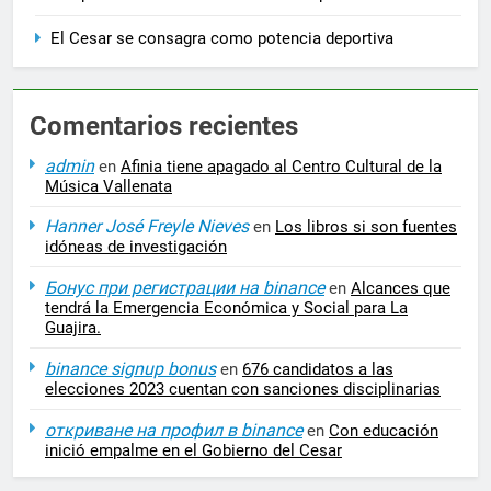
El Cesar se consagra como potencia deportiva
Comentarios recientes
admin
en
Afinia tiene apagado al Centro Cultural de la
Música Vallenata
Hanner José Freyle Nieves
en
Los libros si son fuentes
idóneas de investigación
Бонус при регистрации на binance
en
Alcances que
tendrá la Emergencia Económica y Social para La
Guajira.
binance signup bonus
en
676 candidatos a las
elecciones 2023 cuentan con sanciones disciplinarias
откриване на профил в binance
en
Con educación
inició empalme en el Gobierno del Cesar