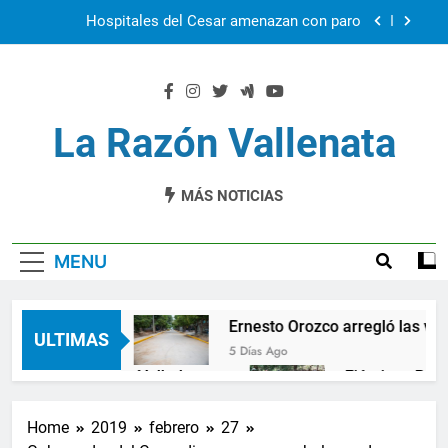
Skip
Hospitales del Cesar amenazan con paro
to
content
Cuál seguridad democática
Ernesto Orozco arregló las vías en Chiriquí
La Razón Vallenata
El Cesar en la feria Colombia Son las Regiones
MÁS NOTICIAS
Hospitales del Cesar amenazan con paro
MENU
democática
Ernesto Orozco arregló las vías en
ULTIMAS
5 Días Ago
 por vendaval en Valledupar
Ejército y Policía
1 Año Ago
 10.000 nuevos cupos de crédito
La Patillaler
Home
2019
febrero
27