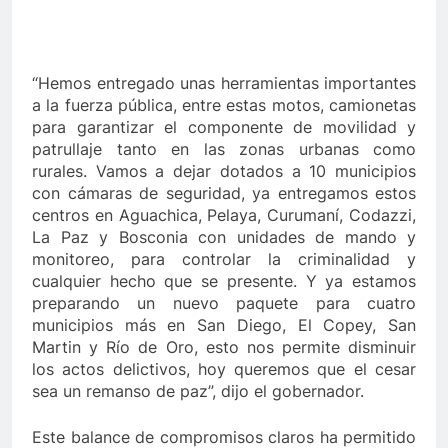
último de Berosca y Jesús Vides
Con éxito se re
3 Años Ago
stituyó docente que abusó sexualmente de niña de 13 años
“Hemos entregado unas herramientas importantes
a la fuerza pública, entre estas motos, camionetas
para garantizar el componente de movilidad y
patrullaje tanto en las zonas urbanas como
rurales. Vamos a dejar dotados a 10 municipios
con cámaras de seguridad, ya entregamos estos
centros en Aguachica, Pelaya, Curumaní, Codazzi,
La Paz y Bosconia con unidades de mando y
monitoreo, para controlar la criminalidad y
cualquier hecho que se presente. Y ya estamos
preparando un nuevo paquete para cuatro
municipios más en San Diego, El Copey, San
Martin y Río de Oro, esto nos permite disminuir
los actos delictivos, hoy queremos que el cesar
sea un remanso de paz”, dijo el gobernador.
Este balance de compromisos claros ha permitido